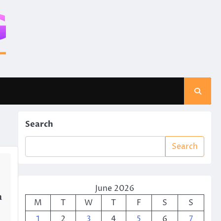
Search
Search
June 2026
n
M
T
W
T
F
S
S
1
2
3
4
5
6
7