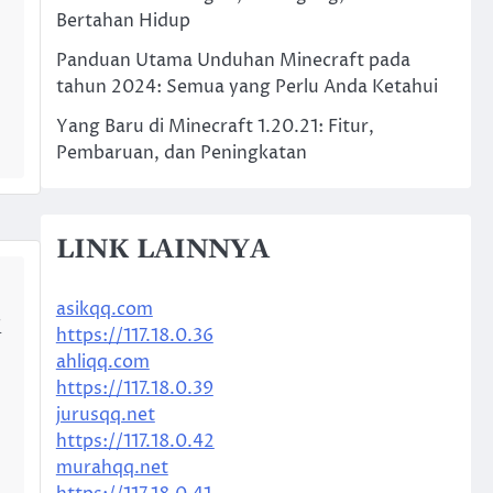
Bertahan Hidup
n
Panduan Utama Unduhan Minecraft pada
tahun 2024: Semua yang Perlu Anda Ketahui
Yang Baru di Minecraft 1.20.21: Fitur,
Pembaruan, dan Peningkatan
LINK LAINNYA
asikqq.com
i
https://117.18.0.36
ahliqq.com
https://117.18.0.39
jurusqq.net
https://117.18.0.42
murahqq.net