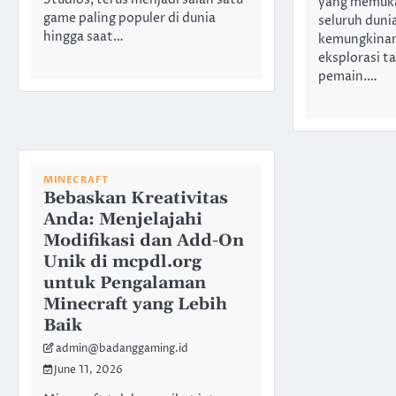
Studios, terus menjadi salah satu
yang memuka
game paling populer di dunia
seluruh dun
hingga saat…
kemungkinan
eksplorasi t
pemain.…
MINECRAFT
Bebaskan Kreativitas
Anda: Menjelajahi
Modifikasi dan Add-On
Unik di mcpdl.org
untuk Pengalaman
Minecraft yang Lebih
Baik
admin@badanggaming.id
June 11, 2026