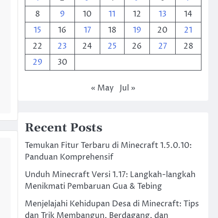
8
9
10
11
12
13
14
15
16
17
18
19
20
21
22
23
24
25
26
27
28
29
30
« May
Jul »
Recent Posts
Temukan Fitur Terbaru di Minecraft 1.5.0.10:
Panduan Komprehensif
Unduh Minecraft Versi 1.17: Langkah-langkah
Menikmati Pembaruan Gua & Tebing
Menjelajahi Kehidupan Desa di Minecraft: Tips
dan Trik Membangun, Berdagang, dan