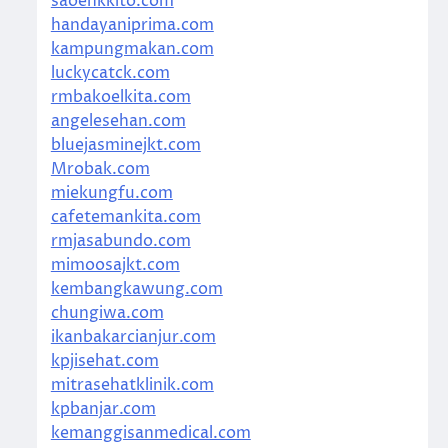
saoenkkito.com
handayaniprima.com
kampungmakan.com
luckycatck.com
rmbakoelkita.com
angelesehan.com
bluejasminejkt.com
Mrobak.com
miekungfu.com
cafetemankita.com
rmjasabundo.com
mimoosajkt.com
kembangkawung.com
chungiwa.com
ikanbakarcianjur.com
kpjisehat.com
mitrasehatklinik.com
kpbanjar.com
kemanggisanmedical.com