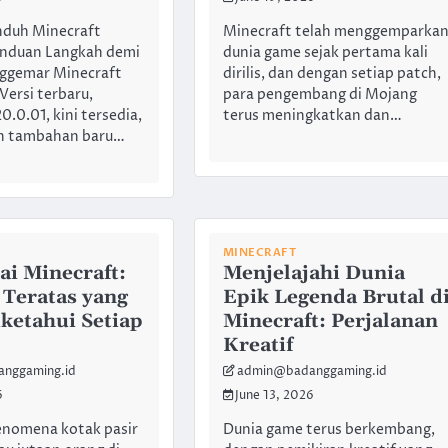
duh Minecraft
Minecraft telah menggemparka
Panduan Langkah demi
dunia game sejak pertama kali
ggemar Minecraft
dirilis, dan dengan setiap patch,
Versi terbaru,
para pengembang di Mojang
0.0.01, kini tersedia,
terus meningkatkan dan…
n tambahan baru…
MINECRAFT
i Minecraft:
Menjelajahi Dunia
 Teratas yang
Epik Legenda Brutal d
ketahui Setiap
Minecraft: Perjalanan
Kreatif
nggaming.id
admin@badanggaming.id
6
June 13, 2026
enomena kotak pasir
Dunia game terus berkembang,