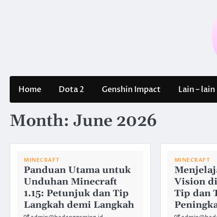
Skip
to
content
Home
Dota 2
Genshin Impact
Lain – lain
Month:
June 2026
MINECRAFT
MINECRAFT
Panduan Utama untuk
Menjelaj
Unduhan Minecraft
Vision d
1.15: Petunjuk dan Tip
Tip dan 
Langkah demi Langkah
Peningk