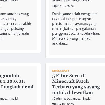
nggaming.id
admin@badanggaming.id
6
June 25, 2026
game sandbox yang
Dunia game telah mengalami
 universal,
revolusi dengan integrasi
n dunia tanpa akhir
platform dan layanan, yang
dengan peluang
meningkatkan pengalaman
Namun, menjelajahi
pengguna secara keseluruhan.
g…
Minecraft, yang menjadi
andalan…
MINECRAFT
ngunduh
5 Fitur Seru di
 1.20.0.01:
Minecraft Patch
 Langkah demi
Terbaru yang sayang
untuk dilewatkan
nggaming.id
admin@badanggaming.id
6
June 19, 2026