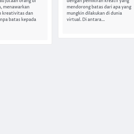
u jutaan orang di
dengan pemikiran kreatif yang
ia, menawarkan
mendorong batas dari apa yang
 kreativitas dan
mungkin dilakukan di dunia
anpa batas kepada
virtual. Di antara…