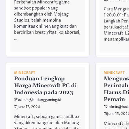
Perkenalan Minecraft, game
sandbox populer yang
Cara Mengun
dikembangkan oleh Mojang
1.20.0.01: 
Studios, telah membina
Langkah Pen
komunitas online yang kuat dan
bersukacita! 
bercirikan kreativitas, kolaborasi,
Minecraft 1.2
…
menampilka
MINECRAFT
MINECRAFT
Panduan Lengkap
Menguasa
Harga Minecraft PC di
Perintah
Indonesia pada 2023
Harus Di
Pemain
admin@badanggaming.id
June 17, 2026
admin@bada
June 15, 202
Minecraft, sebuah game sandbox
yang dikembangkan oleh Mojang
Minecraft, f