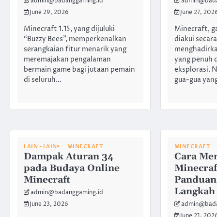
admin@badanggaming.id
admin@bada
June 29, 2026
June 27, 202
Minecraft 1.15, yang dijuluki
Minecraft, 
“Buzzy Bees”, memperkenalkan
diakui secara
serangkaian fitur menarik yang
menghadirka
meremajakan pengalaman
yang penuh 
bermain game bagi jutaan pemain
eksplorasi. 
di seluruh…
gua-gua yan
LAIN - LAIN
MINECRAFT
MINECRAFT
Dampak Aturan 34
Cara Me
pada Budaya Online
Minecraft
Minecraft
Panduan
Langkah
admin@badanggaming.id
June 23, 2026
admin@bada
June 21, 202