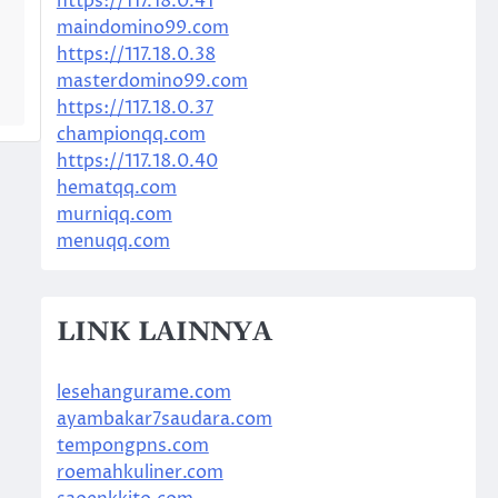
https://117.18.0.41
maindomino99.com
https://117.18.0.38
masterdomino99.com
https://117.18.0.37
championqq.com
https://117.18.0.40
hematqq.com
murniqq.com
menuqq.com
LINK LAINNYA
lesehangurame.com
ayambakar7saudara.com
tempongpns.com
roemahkuliner.com