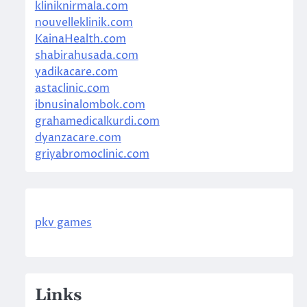
kliniknirmala.com
nouvelleklinik.com
KainaHealth.com
shabirahusada.com
yadikacare.com
astaclinic.com
ibnusinalombok.com
grahamedicalkurdi.com
dyanzacare.com
griyabromoclinic.com
pkv games
Links