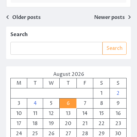
Posts
Older posts
Newer posts
navigation
Search
Search
August 2026
M
T
W
T
F
S
S
1
2
3
4
5
6
7
8
9
10
11
12
13
14
15
16
17
18
19
20
21
22
23
24
25
26
27
28
29
30