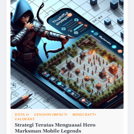
DOTA 2
GENSHIN IMPACT
MINECRAFT
VALORANT
Strategi Teratas Menguasai Hero
Marksman Mobile Legends