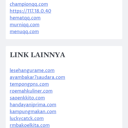
championqq.com
https://117.18.0.40
hematqq.com
murniqq.com
menuqq.com
LINK LAINNYA
lesehangurame.com
ayambakar7saudara.com
tempongpns.com
roemahkuliner.com
saoenkkito.com
handayaniprima.com
kampungmakan.com
luckycatck.com
rmbakoelkita.com