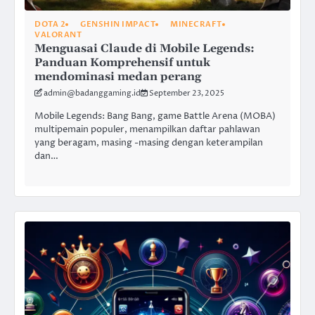
DOTA 2
GENSHIN IMPACT
MINECRAFT
VALORANT
Menguasai Claude di Mobile Legends:
Panduan Komprehensif untuk
mendominasi medan perang
admin@badanggaming.id
September 23, 2025
Mobile Legends: Bang Bang, game Battle Arena (MOBA)
multipemain populer, menampilkan daftar pahlawan
yang beragam, masing -masing dengan keterampilan
dan…