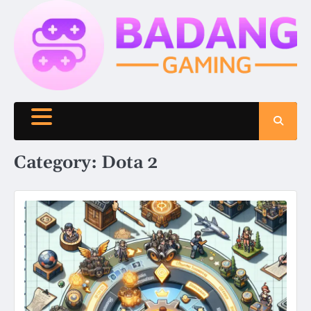
Skip
to
content
Category:
Dota 2