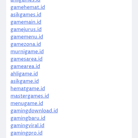
ahligames.id
gamehemat.id
asikgames.id
gamemain.id
gamejurus.id
gamemenu.id
gamezona.id
murnigame.id
gamesarea.id
gamearea.id
ahligame.id
asikgame.id
hematgame.id
mastergames.id
menugame.id
gamingdownload.id
gamingbaru.id
gamingviral.id
gamingpro.id