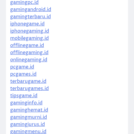
gamingpc.id
gamingandroid.id
gamingterbaru.id
iphonegame.id
iphonegaming.id
mobilegaming.id
offlinegame.id
offlinegaming.id
onlinegaming.id
pcgame.id
pcgames.id
terbarugame.id
terbarugames.id
tipsgame.id
gaminginfo.id
gaminghemat.id
gamingmurni.id
gamingjurus.id
gamingmenu.id