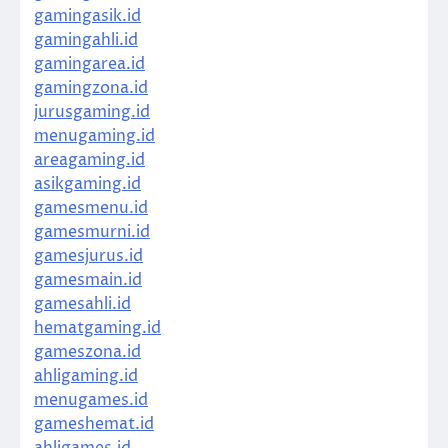
gamingasik.id
gamingahli.id
gamingarea.id
gamingzona.id
jurusgaming.id
menugaming.id
areagaming.id
asikgaming.id
gamesmenu.id
gamesmurni.id
gamesjurus.id
gamesmain.id
gamesahli.id
hematgaming.id
gameszona.id
ahligaming.id
menugames.id
gameshemat.id