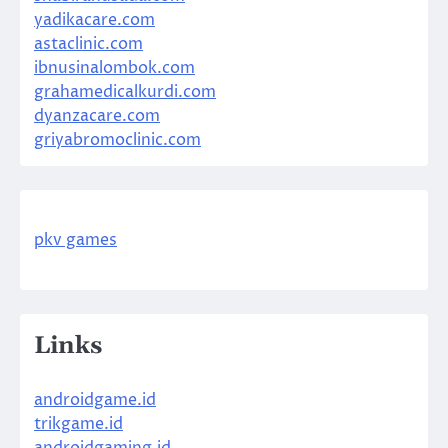
yadikacare.com
astaclinic.com
ibnusinalombok.com
grahamedicalkurdi.com
dyanzacare.com
griyabromoclinic.com
pkv games
Links
androidgame.id
trikgame.id