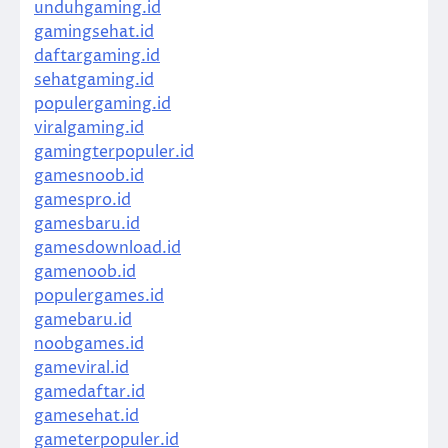
unduhgaming.id
gamingsehat.id
daftargaming.id
sehatgaming.id
populergaming.id
viralgaming.id
gamingterpopuler.id
gamesnoob.id
gamespro.id
gamesbaru.id
gamesdownload.id
gamenoob.id
populergames.id
gamebaru.id
noobgames.id
gameviral.id
gamedaftar.id
gamesehat.id
gameterpopuler.id