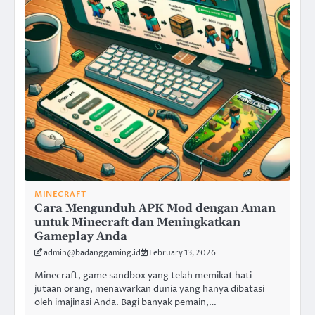
MINECRAFT
Cara Mengunduh APK Mod dengan Aman
untuk Minecraft dan Meningkatkan
Gameplay Anda
admin@badanggaming.id
February 13, 2026
Minecraft, game sandbox yang telah memikat hati
jutaan orang, menawarkan dunia yang hanya dibatasi
oleh imajinasi Anda. Bagi banyak pemain,…