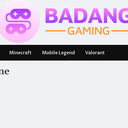
Minecraft
Mobile Legend
Valorant
ne