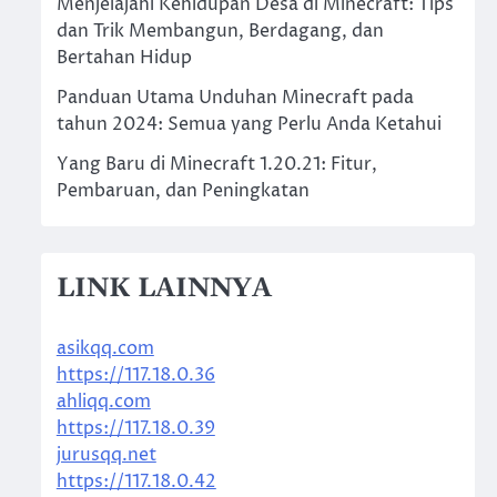
Menjelajahi Kehidupan Desa di Minecraft: Tips
dan Trik Membangun, Berdagang, dan
Bertahan Hidup
Panduan Utama Unduhan Minecraft pada
tahun 2024: Semua yang Perlu Anda Ketahui
Yang Baru di Minecraft 1.20.21: Fitur,
Pembaruan, dan Peningkatan
LINK LAINNYA
asikqq.com
https://117.18.0.36
ahliqq.com
https://117.18.0.39
jurusqq.net
https://117.18.0.42