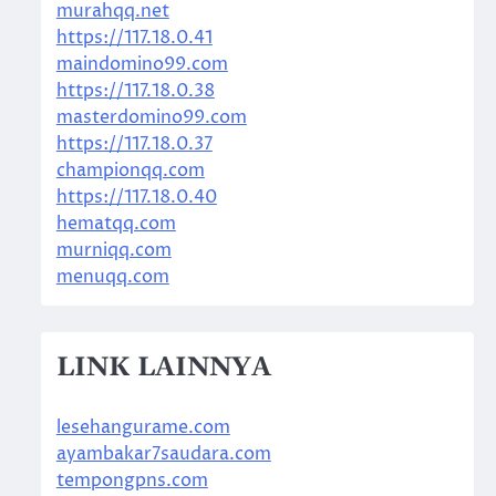
murahqq.net
https://117.18.0.41
maindomino99.com
https://117.18.0.38
masterdomino99.com
https://117.18.0.37
championqq.com
https://117.18.0.40
hematqq.com
murniqq.com
menuqq.com
LINK LAINNYA
lesehangurame.com
ayambakar7saudara.com
tempongpns.com