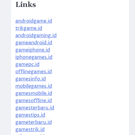
Links
androidgame.id
trikgame.id
androidgaming.id
gameandroid.id
gameiphone.id
iphonegames.id
gamepc.id
offlinegames.id
gamesinfo.id
mobilegames.id
gamesmobile.id
gamesoffline.id
gamesterbaru.id
gamestips.id
gameterbaru.id
gamestrik.id