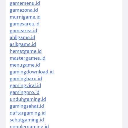
gamemenu.id
gamezona.id
murnigame.id
gamesarea.id
gamearea.id
ahligame.id
asikgame.id
hematgame.id
mastergames.id
menugame.id
gamingdownload.id
gamingbaru.id
gamingviral.id
gamingpro.id
unduhgaming.id
gamingsehat.id
daftargaming.id
sehatgaming.id
populergaming.id