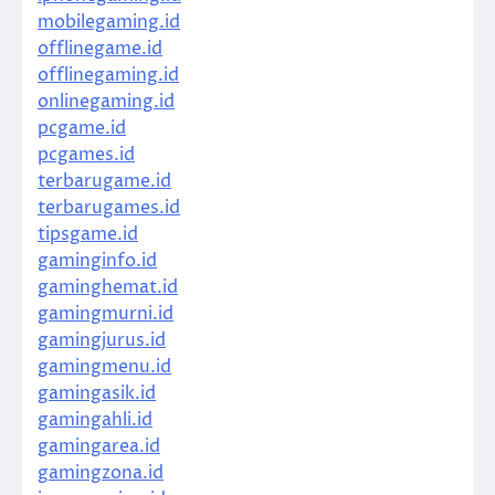
mobilegaming.id
offlinegame.id
offlinegaming.id
onlinegaming.id
pcgame.id
pcgames.id
terbarugame.id
terbarugames.id
tipsgame.id
gaminginfo.id
gaminghemat.id
gamingmurni.id
gamingjurus.id
gamingmenu.id
gamingasik.id
gamingahli.id
gamingarea.id
gamingzona.id