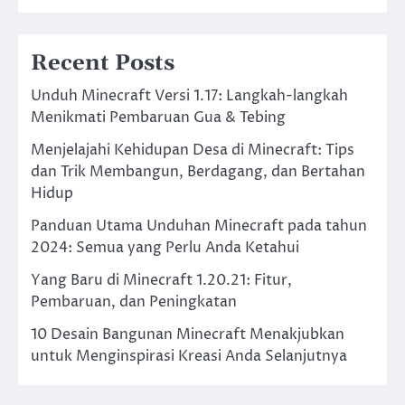
Recent Posts
Unduh Minecraft Versi 1.17: Langkah-langkah
Menikmati Pembaruan Gua & Tebing
Menjelajahi Kehidupan Desa di Minecraft: Tips
dan Trik Membangun, Berdagang, dan Bertahan
Hidup
Panduan Utama Unduhan Minecraft pada tahun
2024: Semua yang Perlu Anda Ketahui
Yang Baru di Minecraft 1.20.21: Fitur,
Pembaruan, dan Peningkatan
10 Desain Bangunan Minecraft Menakjubkan
untuk Menginspirasi Kreasi Anda Selanjutnya