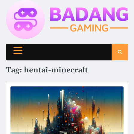
Skip
to
content
Tag:
hentai-minecraft