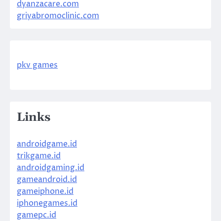
dyanzacare.com
griyabromoclinic.com
pkv games
Links
androidgame.id
trikgame.id
androidgaming.id
gameandroid.id
gameiphone.id
iphonegames.id
gamepc.id