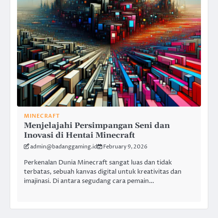
MINECRAFT
Menjelajahi Persimpangan Seni dan
Inovasi di Hentai Minecraft
admin@badanggaming.id
February 9, 2026
Perkenalan Dunia Minecraft sangat luas dan tidak
terbatas, sebuah kanvas digital untuk kreativitas dan
imajinasi. Di antara segudang cara pemain…