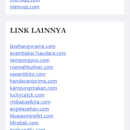
murniqq.com
menuqq.com
LINK LAINNYA
lesehangurame.com
ayambakar7saudara.com
tempongpns.com
roemahkuliner.com
saoenkkito.com
handayaniprima.com
kampungmakan.com
luckycatck.com
rmbakoelkita.com
angelesehan.com
bluejasminejkt.com
Mrobak.com