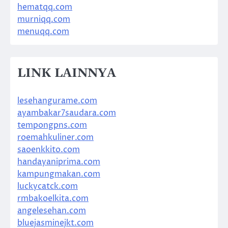
hematqq.com
murniqq.com
menuqq.com
LINK LAINNYA
lesehangurame.com
ayambakar7saudara.com
tempongpns.com
roemahkuliner.com
saoenkkito.com
handayaniprima.com
kampungmakan.com
luckycatck.com
rmbakoelkita.com
angelesehan.com
bluejasminejkt.com