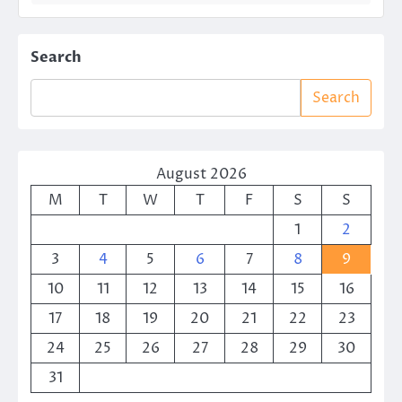
Search
Search
August 2026
M
T
W
T
F
S
S
1
2
3
4
5
6
7
8
9
10
11
12
13
14
15
16
17
18
19
20
21
22
23
24
25
26
27
28
29
30
31