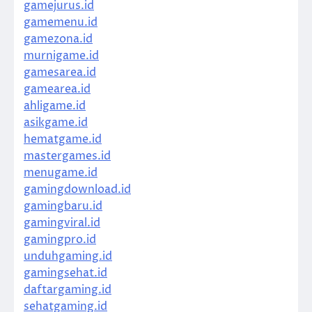
gamejurus.id
gamemenu.id
gamezona.id
murnigame.id
gamesarea.id
gamearea.id
ahligame.id
asikgame.id
hematgame.id
mastergames.id
menugame.id
gamingdownload.id
gamingbaru.id
gamingviral.id
gamingpro.id
unduhgaming.id
gamingsehat.id
daftargaming.id
sehatgaming.id