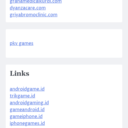
grahamedicalkurdi.com
dyanzacare.com
griyabromoclinic.com
pkv games
Links
androidgame.id
trikgame.id
androidgaming.id
gameandroid.id
gameiphone.id
iphonegames.id