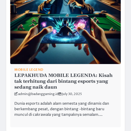
MOBILE LEGEND
LEPAKHUDA MOBILE LEGENDA: Kisah
tak terhitung dari bintang esports yang
sedang naik daun
admin@badanggaming.id
July 30, 2025
Dunia esports adalah alam semesta yang dinamis dan
berkembang pesat, dengan bintang -bintang baru
muncul di cakrawala yang tampaknya semalam.…