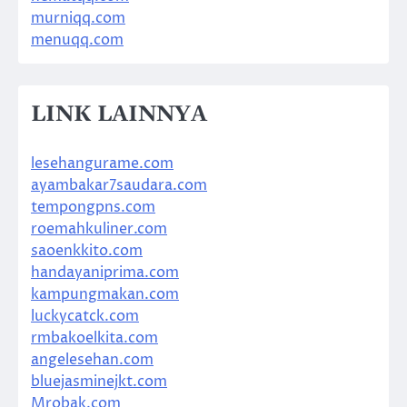
murniqq.com
menuqq.com
LINK LAINNYA
lesehangurame.com
ayambakar7saudara.com
tempongpns.com
roemahkuliner.com
saoenkkito.com
handayaniprima.com
kampungmakan.com
luckycatck.com
rmbakoelkita.com
angelesehan.com
bluejasminejkt.com
Mrobak.com