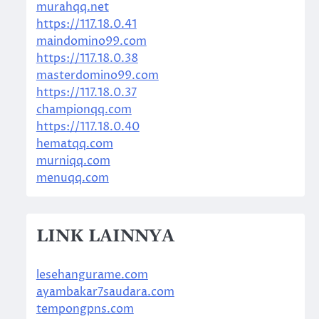
murahqq.net
https://117.18.0.41
maindomino99.com
https://117.18.0.38
masterdomino99.com
https://117.18.0.37
championqq.com
https://117.18.0.40
hematqq.com
murniqq.com
menuqq.com
LINK LAINNYA
lesehangurame.com
ayambakar7saudara.com
tempongpns.com