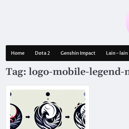
Skip
to
content
Home
Dota 2
Genshin Impact
Lain – lain
Tag:
logo-mobile-legend-