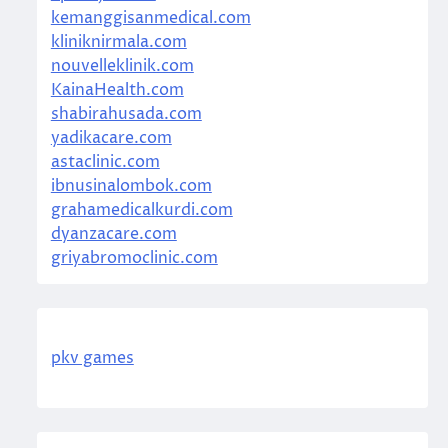
kemanggisanmedical.com
kliniknirmala.com
nouvelleklinik.com
KainaHealth.com
shabirahusada.com
yadikacare.com
astaclinic.com
ibnusinalombok.com
grahamedicalkurdi.com
dyanzacare.com
griyabromoclinic.com
pkv games