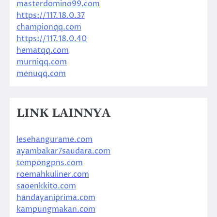
masterdomino99.com
https://117.18.0.37
championqq.com
https://117.18.0.40
hematqq.com
murniqq.com
menuqq.com
LINK LAINNYA
lesehangurame.com
ayambakar7saudara.com
tempongpns.com
roemahkuliner.com
saoenkkito.com
handayaniprima.com
kampungmakan.com