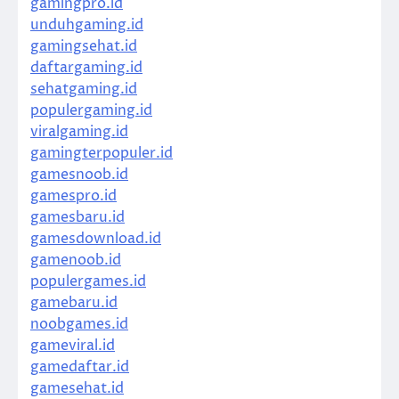
gamingpro.id
unduhgaming.id
gamingsehat.id
daftargaming.id
sehatgaming.id
populergaming.id
viralgaming.id
gamingterpopuler.id
gamesnoob.id
gamespro.id
gamesbaru.id
gamesdownload.id
gamenoob.id
populergames.id
gamebaru.id
noobgames.id
gameviral.id
gamedaftar.id
gamesehat.id