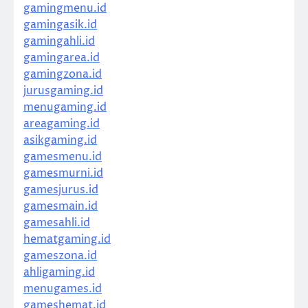
gamingmenu.id
gamingasik.id
gamingahli.id
gamingarea.id
gamingzona.id
jurusgaming.id
menugaming.id
areagaming.id
asikgaming.id
gamesmenu.id
gamesmurni.id
gamesjurus.id
gamesmain.id
gamesahli.id
hematgaming.id
gameszona.id
ahligaming.id
menugames.id
gameshemat.id