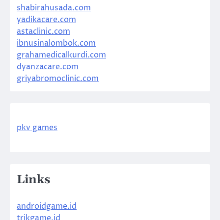
shabirahusada.com
yadikacare.com
astaclinic.com
ibnusinalombok.com
grahamedicalkurdi.com
dyanzacare.com
griyabromoclinic.com
pkv games
Links
androidgame.id
trikgame.id