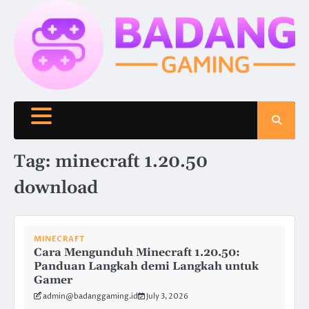
Skip
to
content
Tag:
minecraft 1.20.50
download
MINECRAFT
Cara Mengunduh Minecraft 1.20.50:
Panduan Langkah demi Langkah untuk
Gamer
admin@badanggaming.id
July 3, 2026