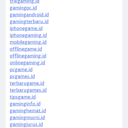
trikgaming.id
gamingpc.id
gamingandroid.id
gamingterbaru.id
iphonegame.id
iphonegaming.id
mobilegaming.id
offlinegame.id
offlinegaming.id
onlinegaming.id
pcgame.id
pcgames.id
terbarugame.id
terbarugames.id
tipsgame.id
gaminginfo.id
gaminghemat.id
gamingmurni.id
gamingjurus.id