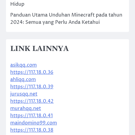
Hidup
Panduan Utama Unduhan Minecraft pada tahun
2024: Semua yang Perlu Anda Ketahui
LINK LAINNYA
asikqq.com
https://117.18.0.36
ahliqq.com
https://117.18.0.39
jurusqq.net
https://117.18.0.42
murahqq.net
https://117.18.0.41
maindomino99.com
https://117.18.0.38