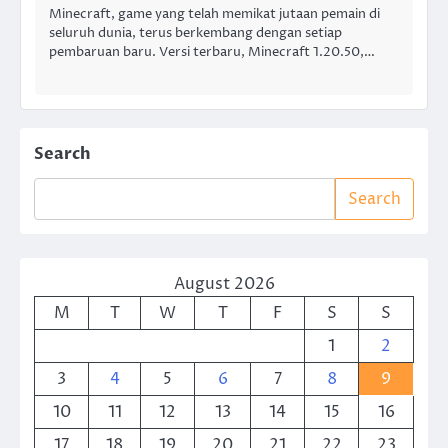
Minecraft, game yang telah memikat jutaan pemain di
seluruh dunia, terus berkembang dengan setiap
pembaruan baru. Versi terbaru, Minecraft 1.20.50,…
Search
Search
August 2026
M
T
W
T
F
S
S
1
2
3
4
5
6
7
8
9
10
11
12
13
14
15
16
17
18
19
20
21
22
23