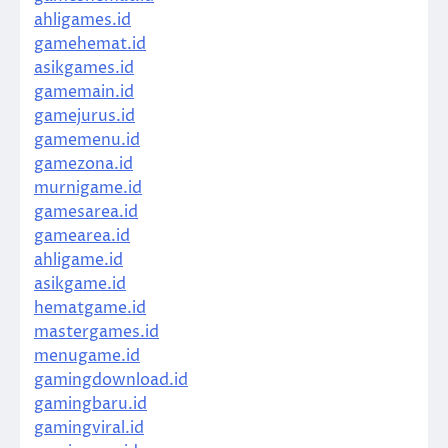
ahligames.id
gamehemat.id
asikgames.id
gamemain.id
gamejurus.id
gamemenu.id
gamezona.id
murnigame.id
gamesarea.id
gamearea.id
ahligame.id
asikgame.id
hematgame.id
mastergames.id
menugame.id
gamingdownload.id
gamingbaru.id
gamingviral.id