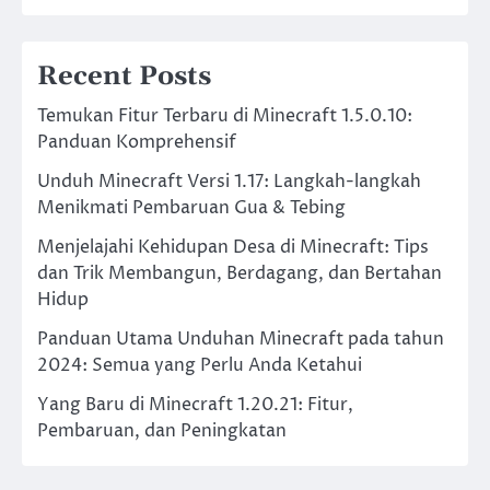
Recent Posts
Temukan Fitur Terbaru di Minecraft 1.5.0.10:
Panduan Komprehensif
Unduh Minecraft Versi 1.17: Langkah-langkah
Menikmati Pembaruan Gua & Tebing
Menjelajahi Kehidupan Desa di Minecraft: Tips
dan Trik Membangun, Berdagang, dan Bertahan
Hidup
Panduan Utama Unduhan Minecraft pada tahun
2024: Semua yang Perlu Anda Ketahui
Yang Baru di Minecraft 1.20.21: Fitur,
Pembaruan, dan Peningkatan