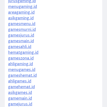
jurusgaming.id
menugaming.id
areagaming.id
asikgaming.id
gamesmenu.id
gamesmurni.id
gamesjurus.id
gamesmain.id
gamesahli.id
hematgaming.id
gameszona.id
ahligaming.id
menugames.id
gameshemat.id
ahligames.id
gamehemat.id
asikgames.id
gamemain.id
gamejurus.id