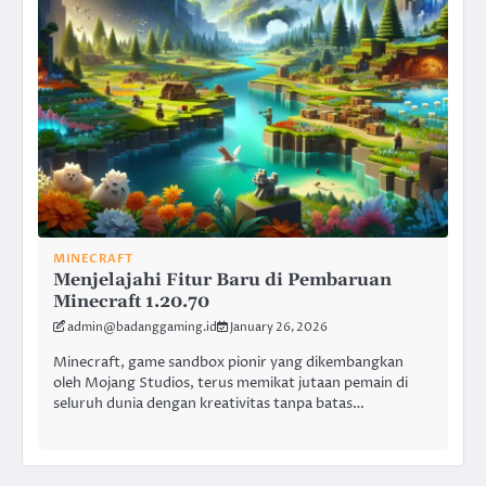
MINECRAFT
Menjelajahi Fitur Baru di Pembaruan
Minecraft 1.20.70
admin@badanggaming.id
January 26, 2026
Minecraft, game sandbox pionir yang dikembangkan
oleh Mojang Studios, terus memikat jutaan pemain di
seluruh dunia dengan kreativitas tanpa batas…