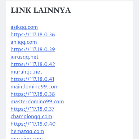
LINK LAINNYA
asikqq.com
https://117.18.0.36
ahliqq.com
https://117.18.0.39
jurusqq.net
https://117.18.0.42
murahqq.net
https://117.18.0.41
maindomino99.com
https://117.18.0.38
masterdomino99.com
https://117.18.0.37
championqq.com
https://117.18.0.40
hematqq.com