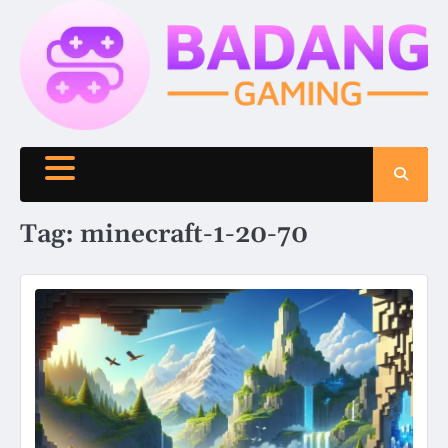
Skip
to
content
Tag:
minecraft-1-20-70