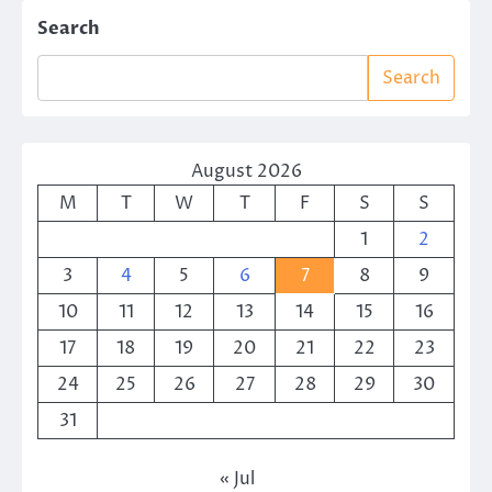
Search
Search
August 2026
M
T
W
T
F
S
S
1
2
3
4
5
6
7
8
9
10
11
12
13
14
15
16
17
18
19
20
21
22
23
24
25
26
27
28
29
30
31
« Jul