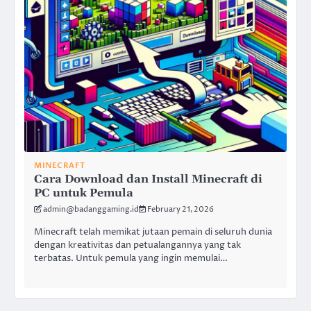
MINECRAFT
Cara Download dan Install Minecraft di
PC untuk Pemula
admin@badanggaming.id
February 21, 2026
Minecraft telah memikat jutaan pemain di seluruh dunia
dengan kreativitas dan petualangannya yang tak
terbatas. Untuk pemula yang ingin memulai…