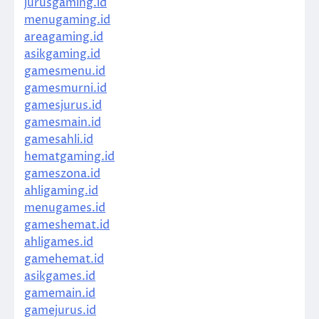
jurusgaming.id
menugaming.id
areagaming.id
asikgaming.id
gamesmenu.id
gamesmurni.id
gamesjurus.id
gamesmain.id
gamesahli.id
hematgaming.id
gameszona.id
ahligaming.id
menugames.id
gameshemat.id
ahligames.id
gamehemat.id
asikgames.id
gamemain.id
gamejurus.id