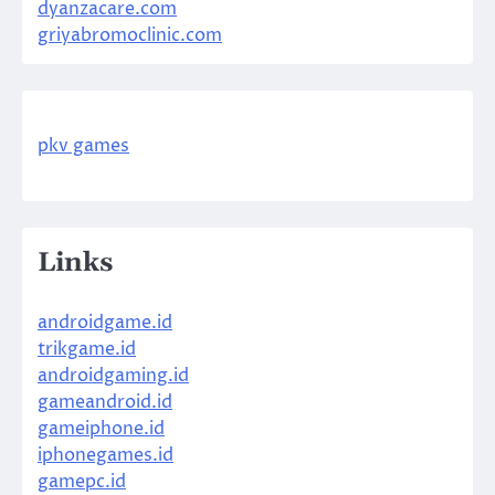
dyanzacare.com
griyabromoclinic.com
pkv games
Links
androidgame.id
trikgame.id
androidgaming.id
gameandroid.id
gameiphone.id
iphonegames.id
gamepc.id