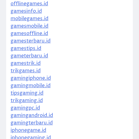
offlinegames.id
gamesinfo.id
mobilegames.id
gamesmobile.id
gamesoffline.id
gamesterbaru.id
gamestips.id
gameterbaru.id
gamestrik.id
trikgames.id
gamingiphone.id
gamingmobile.id
tipsgaming.id
trikgaming.id
gamingpc.id
gamingandroid.id
gamingterbaru.id
iphonegame.id
iphonegaming.id