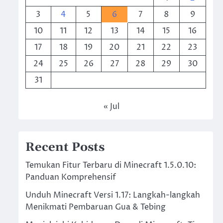
3
4
5
6
7
8
9
10
11
12
13
14
15
16
17
18
19
20
21
22
23
24
25
26
27
28
29
30
31
« Jul
Recent Posts
Temukan Fitur Terbaru di Minecraft 1.5.0.10:
Panduan Komprehensif
Unduh Minecraft Versi 1.17: Langkah-langkah
Menikmati Pembaruan Gua & Tebing