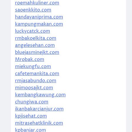
roemahkuliner.com
saoenkkito.com
handayaniprima.com
kampungmakan.com
luckycatck.com
rmbakoelkita.com
angelesehan.com
bluejasminejkt.com
Mrobak.com
miekungfu.com
cafetemankita.com
rmjasabundo.com
mimoosajkt.com
kembangkawung.com
chungiwa.com
ikanbakarcianjur.com
kpjisehat.com
mitrasehatklinik.com
kpbanjar.com