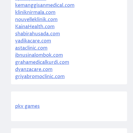
kemanggisanmedical.com
kliniknirmala.com
nouvelleklinik.com
KainaHealth.com
shabirahusada.com
yadikacare.com
astaclinic.com
ibnusinalombok.com
grahamedicalkurdi.com
dyanzacare.com
griyabromoclinic.com
pkv games