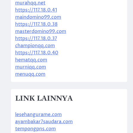
murahqq.net
https://117.18.0.41
maindomino99.com
https://117.18.0.38
masterdomino99.com
https://117.18.0.37
championqq.com
https://117.18.0.40
hematqq.com
murniqq.com
menuqq.com
LINK LAINNYA
lesehangurame.com
ayambakar7saudara.com
tempongpns.com