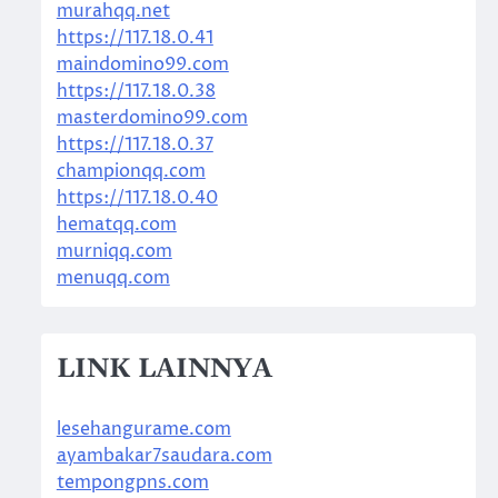
murahqq.net
https://117.18.0.41
maindomino99.com
https://117.18.0.38
masterdomino99.com
https://117.18.0.37
championqq.com
https://117.18.0.40
hematqq.com
murniqq.com
menuqq.com
LINK LAINNYA
lesehangurame.com
ayambakar7saudara.com
tempongpns.com