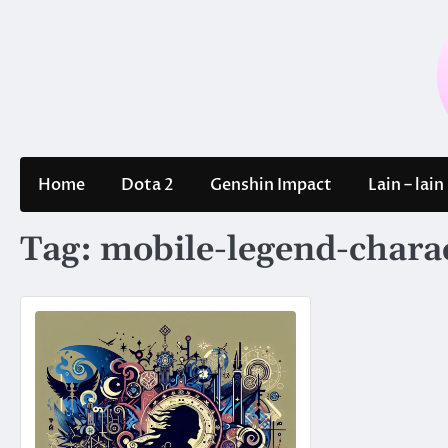
Skip
to
content
Home
Dota 2
Genshin Impact
Lain – lain
Tag:
mobile-legend-chara