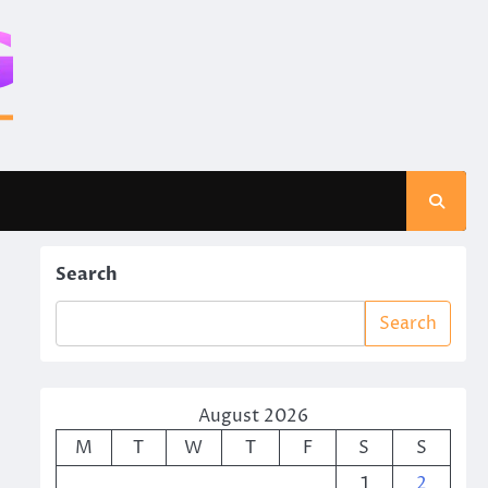
Search
Search
August 2026
M
T
W
T
F
S
S
1
2