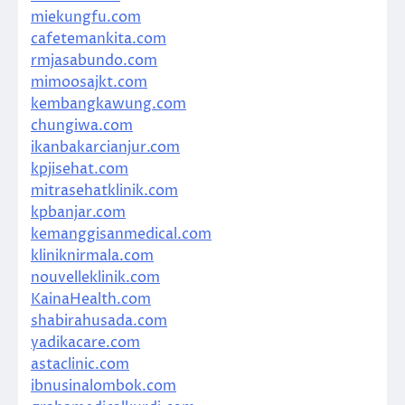
miekungfu.com
cafetemankita.com
rmjasabundo.com
mimoosajkt.com
kembangkawung.com
chungiwa.com
ikanbakarcianjur.com
kpjisehat.com
mitrasehatklinik.com
kpbanjar.com
kemanggisanmedical.com
kliniknirmala.com
nouvelleklinik.com
KainaHealth.com
shabirahusada.com
yadikacare.com
astaclinic.com
ibnusinalombok.com