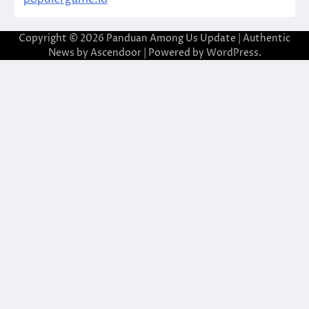
Copyright © 2026
Panduan Among Us Update
| Authentic
News by
Ascendoor
| Powered by
WordPress
.