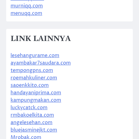
murniqq.com
menuqq.com
LINK LAINNYA
lesehangurame.com
ayambakar7saudara.com
tempongpns.com
roemahkuliner.com
saoenkkito.com
handayaniprima.com
kampungmakan.com
luckycatck.com
rmbakoelkita.com
angelesehan.com
bluejasminejkt.com
Mrobak.com