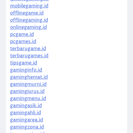
mobilegaming.id
offlinegame.id
offlinegaming.id
onlinegaming.id
pcgame.id
pcgames.id
terbarugame.id
terbarugames.id
tipsgame.id
gaminginfo.id
gaminghemat.id
gamingmurni.id
gamingjurus.id
gamingmenu.id
gamingasik.id
gamingahli.id
gamingarea.id
gamingzona.id