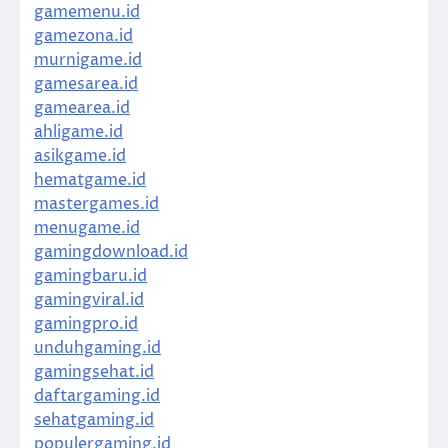
gamemenu.id
gamezona.id
murnigame.id
gamesarea.id
gamearea.id
ahligame.id
asikgame.id
hematgame.id
mastergames.id
menugame.id
gamingdownload.id
gamingbaru.id
gamingviral.id
gamingpro.id
unduhgaming.id
gamingsehat.id
daftargaming.id
sehatgaming.id
populergaming.id