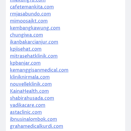
miekungfu.com
cafetemankita.com
rmjasabundo.com
mimoosajkt.com
kembangkawung.com
chungiwa.com
ikanbakarcianjur.com
kpjisehat.com
mitrasehatklinik.com
kpbanjar.com
kemanggisanmedical.com
kliniknirmala.com
nouvelleklinik.com
KainaHealth.com
shabirahusada.com
yadikacare.com
astaclinic.com
ibnusinalombok.com
grahamedicalkurdi.com