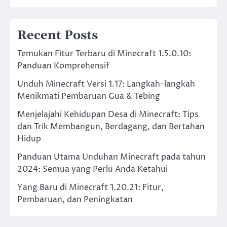
Recent Posts
Temukan Fitur Terbaru di Minecraft 1.5.0.10:
Panduan Komprehensif
Unduh Minecraft Versi 1.17: Langkah-langkah
Menikmati Pembaruan Gua & Tebing
Menjelajahi Kehidupan Desa di Minecraft: Tips
dan Trik Membangun, Berdagang, dan Bertahan
Hidup
Panduan Utama Unduhan Minecraft pada tahun
2024: Semua yang Perlu Anda Ketahui
Yang Baru di Minecraft 1.20.21: Fitur,
Pembaruan, dan Peningkatan