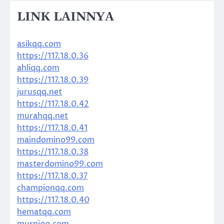
LINK LAINNYA
asikqq.com
https://117.18.0.36
ahliqq.com
https://117.18.0.39
jurusqq.net
https://117.18.0.42
murahqq.net
https://117.18.0.41
maindomino99.com
https://117.18.0.38
masterdomino99.com
https://117.18.0.37
championqq.com
https://117.18.0.40
hematqq.com