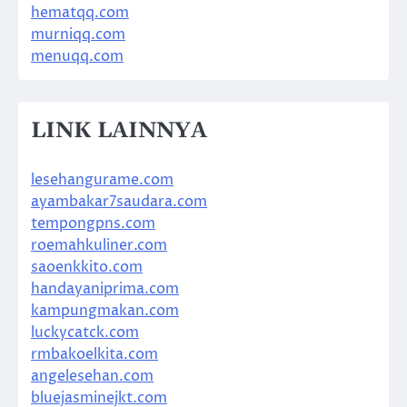
hematqq.com
murniqq.com
menuqq.com
LINK LAINNYA
lesehangurame.com
ayambakar7saudara.com
tempongpns.com
roemahkuliner.com
saoenkkito.com
handayaniprima.com
kampungmakan.com
luckycatck.com
rmbakoelkita.com
angelesehan.com
bluejasminejkt.com