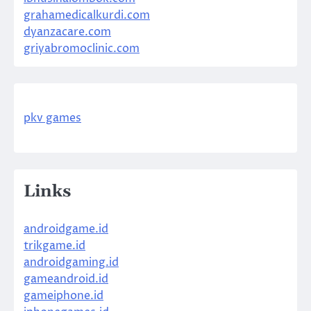
grahamedicalkurdi.com
dyanzacare.com
griyabromoclinic.com
pkv games
Links
androidgame.id
trikgame.id
androidgaming.id
gameandroid.id
gameiphone.id