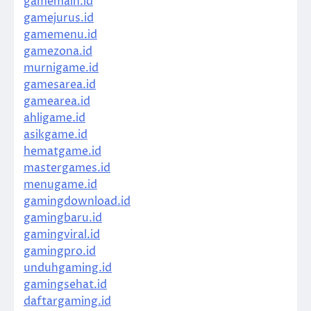
gamemain.id
gamejurus.id
gamemenu.id
gamezona.id
murnigame.id
gamesarea.id
gamearea.id
ahligame.id
asikgame.id
hematgame.id
mastergames.id
menugame.id
gamingdownload.id
gamingbaru.id
gamingviral.id
gamingpro.id
unduhgaming.id
gamingsehat.id
daftargaming.id