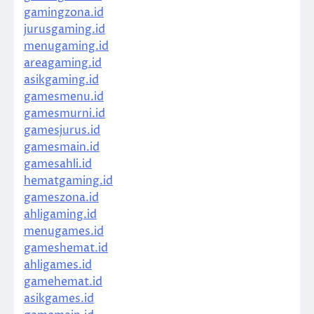
gamingzona.id
jurusgaming.id
menugaming.id
areagaming.id
asikgaming.id
gamesmenu.id
gamesmurni.id
gamesjurus.id
gamesmain.id
gamesahli.id
hematgaming.id
gameszona.id
ahligaming.id
menugames.id
gameshemat.id
ahligames.id
gamehemat.id
asikgames.id