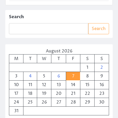
Search
Search
August 2026
M
T
W
T
F
S
S
1
2
3
4
5
6
7
8
9
10
11
12
13
14
15
16
17
18
19
20
21
22
23
24
25
26
27
28
29
30
31