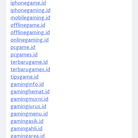
iphonegame.id
iphonegaming.id
mobilegaming.id
offlinegame.id
offlinegaming.id
onlinegaming.id
pcgame.id
pcgames.id
terbarugame.id
terbarugames.id
tipsgame.id
gaminginfo.id
gaminghemat.id
gamingmurni.id
gamingjurus.id
gamingmenu.id
gamingasik.id
gamingahli.id
gamingarea.id