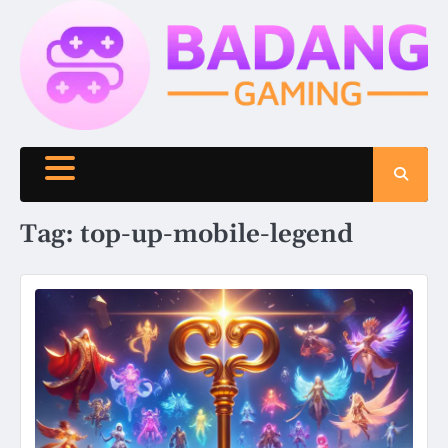
Skip
to
content
Tag:
top-up-mobile-legend