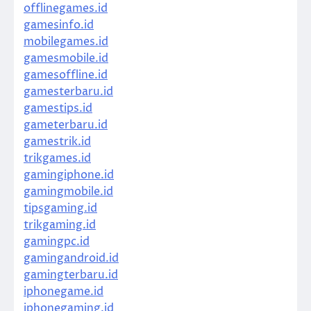
offlinegames.id
gamesinfo.id
mobilegames.id
gamesmobile.id
gamesoffline.id
gamesterbaru.id
gamestips.id
gameterbaru.id
gamestrik.id
trikgames.id
gamingiphone.id
gamingmobile.id
tipsgaming.id
trikgaming.id
gamingpc.id
gamingandroid.id
gamingterbaru.id
iphonegame.id
iphonegaming.id