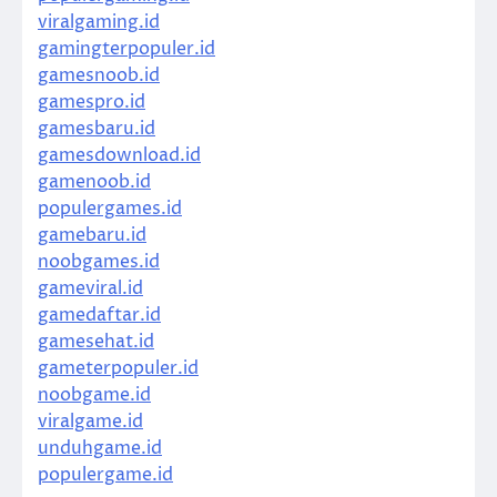
viralgaming.id
gamingterpopuler.id
gamesnoob.id
gamespro.id
gamesbaru.id
gamesdownload.id
gamenoob.id
populergames.id
gamebaru.id
noobgames.id
gameviral.id
gamedaftar.id
gamesehat.id
gameterpopuler.id
noobgame.id
viralgame.id
unduhgame.id
populergame.id