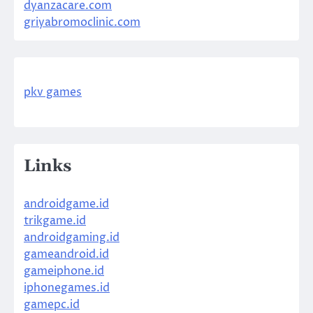
dyanzacare.com
griyabromoclinic.com
pkv games
Links
androidgame.id
trikgame.id
androidgaming.id
gameandroid.id
gameiphone.id
iphonegames.id
gamepc.id