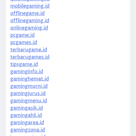
mobilegaming.id
offlinegame.id
offlinegaming.id
onlinegaming.id
pcgame.id
pcgames.id
terbarugame.id
terbarugames.id
tipsgame.id
gaminginfo.id
gaminghemat.id
gamingmurni.id
gamingjurus.id
gamingmenu.id
gamingasik.id
gamingahli.id
gamingarea.id
gamingzona.id