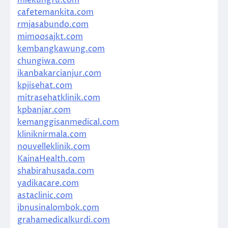
miekungfu.com
cafetemankita.com
rmjasabundo.com
mimoosajkt.com
kembangkawung.com
chungiwa.com
ikanbakarcianjur.com
kpjisehat.com
mitrasehatklinik.com
kpbanjar.com
kemanggisanmedical.com
kliniknirmala.com
nouvelleklinik.com
KainaHealth.com
shabirahusada.com
yadikacare.com
astaclinic.com
ibnusinalombok.com
grahamedicalkurdi.com