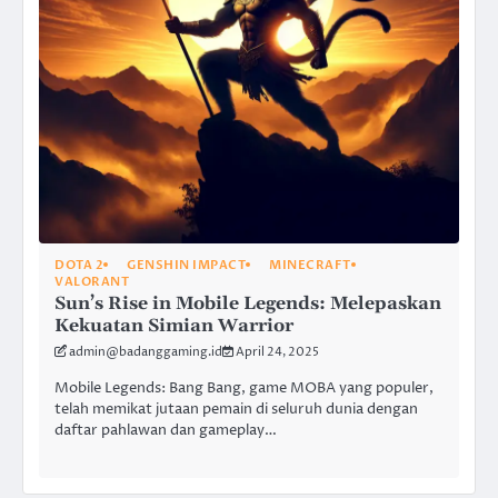
DOTA 2
GENSHIN IMPACT
MINECRAFT
VALORANT
Sun’s Rise in Mobile Legends: Melepaskan
Kekuatan Simian Warrior
admin@badanggaming.id
April 24, 2025
Mobile Legends: Bang Bang, game MOBA yang populer,
telah memikat jutaan pemain di seluruh dunia dengan
daftar pahlawan dan gameplay…