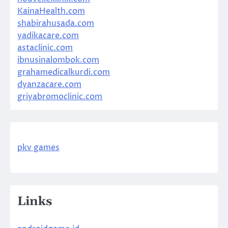
KainaHealth.com
shabirahusada.com
yadikacare.com
astaclinic.com
ibnusinalombok.com
grahamedicalkurdi.com
dyanzacare.com
griyabromoclinic.com
pkv games
Links