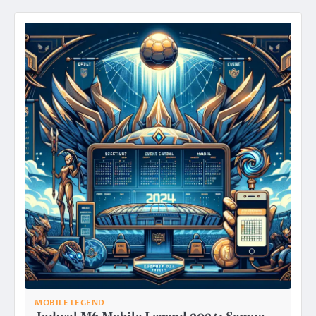
MOBILE LEGEND