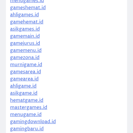
menugames.id
gameshemat.id
ahligames.id
gamehemat.id
asikgames.id
gamemain.id
gamejurus.id
gamemenu.id
gamezona.id
murnigame.id
gamesarea.id
gamearea.id
ahligame.id
asikgame.id
hematgame.id
mastergames.id
menugame.id
gamingdownload.id
gamingbaru.id