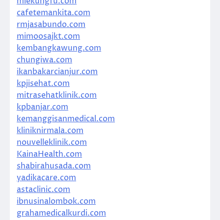
miekungfu.com
cafetemankita.com
rmjasabundo.com
mimoosajkt.com
kembangkawung.com
chungiwa.com
ikanbakarcianjur.com
kpjisehat.com
mitrasehatklinik.com
kpbanjar.com
kemanggisanmedical.com
kliniknirmala.com
nouvelleklinik.com
KainaHealth.com
shabirahusada.com
yadikacare.com
astaclinic.com
ibnusinalombok.com
grahamedicalkurdi.com