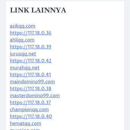
LINK LAINNYA
asikqq.com
https://117.18.0.36
ahliqq.com
https://117.18.0.39
jurusqq.net
https://117.18.0.42
murahqq.net
https://117.18.0.41
maindomino99.com
https://117.18.0.38
masterdomino99.com
https://117.18.0.37
championqq.com
https://117.18.0.40
hematqq.com