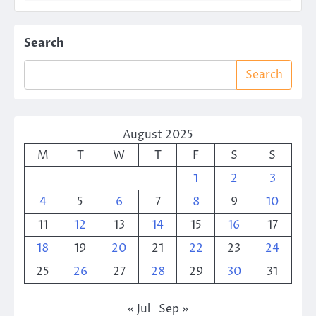
Search
Search
August 2025
M
T
W
T
F
S
S
1
2
3
4
5
6
7
8
9
10
11
12
13
14
15
16
17
18
19
20
21
22
23
24
25
26
27
28
29
30
31
« Jul
Sep »