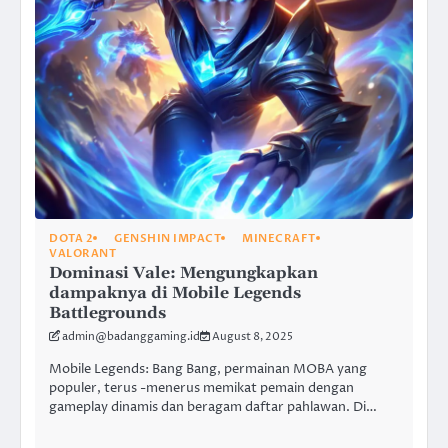
DOTA 2
GENSHIN IMPACT
MINECRAFT
VALORANT
Dominasi Vale: Mengungkapkan
dampaknya di Mobile Legends
Battlegrounds
admin@badanggaming.id
August 8, 2025
Mobile Legends: Bang Bang, permainan MOBA yang
populer, terus -menerus memikat pemain dengan
gameplay dinamis dan beragam daftar pahlawan. Di…