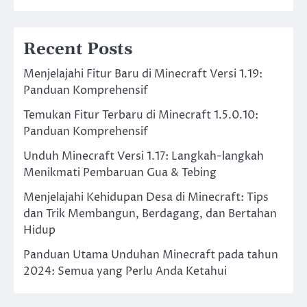
Recent Posts
Menjelajahi Fitur Baru di Minecraft Versi 1.19:
Panduan Komprehensif
Temukan Fitur Terbaru di Minecraft 1.5.0.10:
Panduan Komprehensif
Unduh Minecraft Versi 1.17: Langkah-langkah
Menikmati Pembaruan Gua & Tebing
Menjelajahi Kehidupan Desa di Minecraft: Tips
dan Trik Membangun, Berdagang, dan Bertahan
Hidup
Panduan Utama Unduhan Minecraft pada tahun
2024: Semua yang Perlu Anda Ketahui