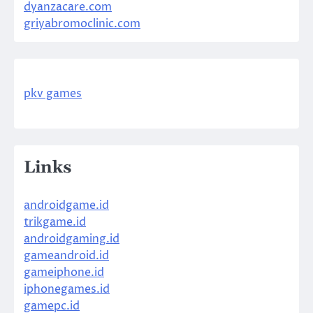
dyanzacare.com
griyabromoclinic.com
pkv games
Links
androidgame.id
trikgame.id
androidgaming.id
gameandroid.id
gameiphone.id
iphonegames.id
gamepc.id