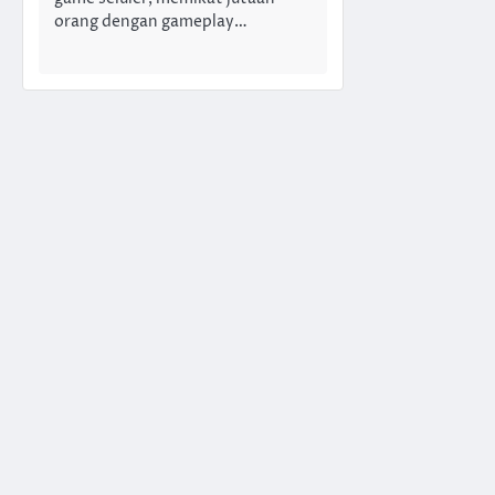
orang dengan gameplay…