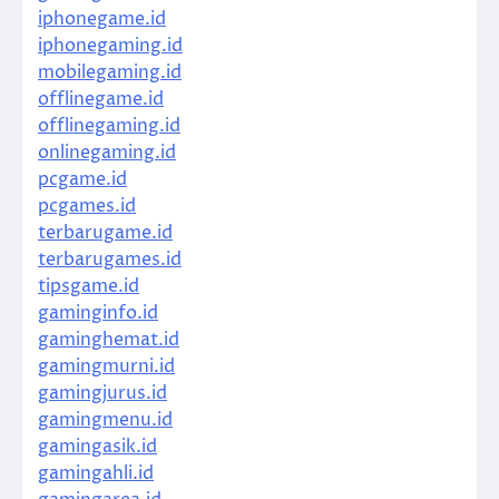
iphonegame.id
iphonegaming.id
mobilegaming.id
offlinegame.id
offlinegaming.id
onlinegaming.id
pcgame.id
pcgames.id
terbarugame.id
terbarugames.id
tipsgame.id
gaminginfo.id
gaminghemat.id
gamingmurni.id
gamingjurus.id
gamingmenu.id
gamingasik.id
gamingahli.id