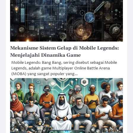
Mekanisme Sistem Gelap di Mobile Legends:
Menjelajahi Dinamika Game
Mobile Legends: Bang Bang, sering disebut sebagai Mobile
Legends, adalah game Multiplayer Online Battle Arena
(MOBA) yang sangat populer yang…