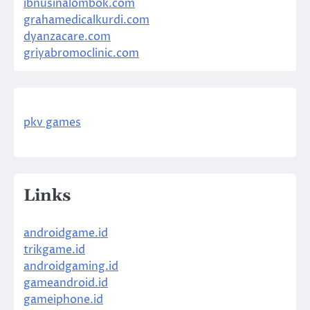
ibnusinalombok.com
grahamedicalkurdi.com
dyanzacare.com
griyabromoclinic.com
pkv games
Links
androidgame.id
trikgame.id
androidgaming.id
gameandroid.id
gameiphone.id