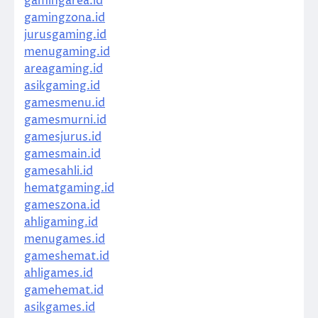
gamingarea.id
gamingzona.id
jurusgaming.id
menugaming.id
areagaming.id
asikgaming.id
gamesmenu.id
gamesmurni.id
gamesjurus.id
gamesmain.id
gamesahli.id
hematgaming.id
gameszona.id
ahligaming.id
menugames.id
gameshemat.id
ahligames.id
gamehemat.id
asikgames.id