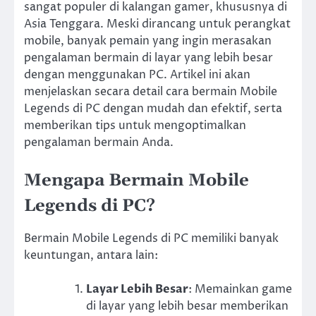
sangat populer di kalangan gamer, khususnya di
Asia Tenggara. Meski dirancang untuk perangkat
mobile, banyak pemain yang ingin merasakan
pengalaman bermain di layar yang lebih besar
dengan menggunakan PC. Artikel ini akan
menjelaskan secara detail cara bermain Mobile
Legends di PC dengan mudah dan efektif, serta
memberikan tips untuk mengoptimalkan
pengalaman bermain Anda.
Mengapa Bermain Mobile
Legends di PC?
Bermain Mobile Legends di PC memiliki banyak
keuntungan, antara lain:
Layar Lebih Besar
: Memainkan game
di layar yang lebih besar memberikan