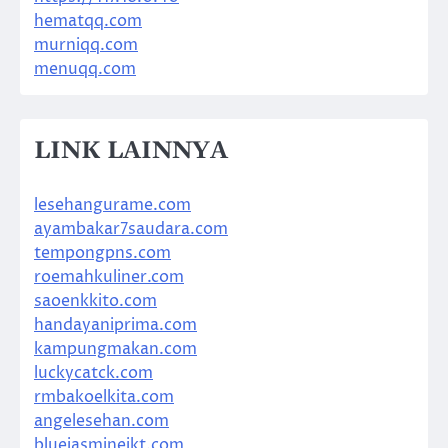
hematqq.com
murniqq.com
menuqq.com
LINK LAINNYA
lesehangurame.com
ayambakar7saudara.com
tempongpns.com
roemahkuliner.com
saoenkkito.com
handayaniprima.com
kampungmakan.com
luckycatck.com
rmbakoelkita.com
angelesehan.com
bluejasminejkt.com