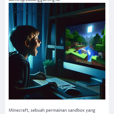
Minecraft, sebuah permainan sandbox yang