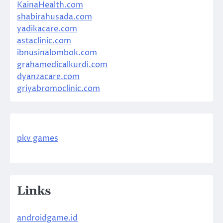
KainaHealth.com
shabirahusada.com
yadikacare.com
astaclinic.com
ibnusinalombok.com
grahamedicalkurdi.com
dyanzacare.com
griyabromoclinic.com
pkv games
Links
androidgame.id