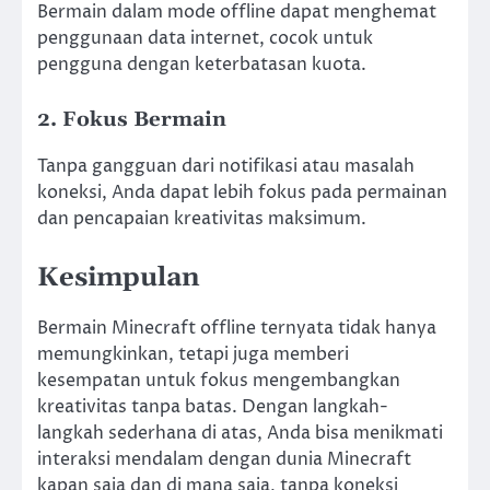
Bermain dalam mode offline dapat menghemat
penggunaan data internet, cocok untuk
pengguna dengan keterbatasan kuota.
2. Fokus Bermain
Tanpa gangguan dari notifikasi atau masalah
koneksi, Anda dapat lebih fokus pada permainan
dan pencapaian kreativitas maksimum.
Kesimpulan
Bermain Minecraft offline ternyata tidak hanya
memungkinkan, tetapi juga memberi
kesempatan untuk fokus mengembangkan
kreativitas tanpa batas. Dengan langkah-
langkah sederhana di atas, Anda bisa menikmati
interaksi mendalam dengan dunia Minecraft
kapan saja dan di mana saja, tanpa koneksi