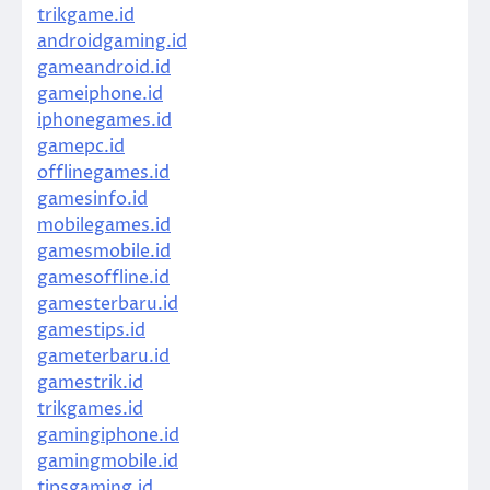
trikgame.id
androidgaming.id
gameandroid.id
gameiphone.id
iphonegames.id
gamepc.id
offlinegames.id
gamesinfo.id
mobilegames.id
gamesmobile.id
gamesoffline.id
gamesterbaru.id
gamestips.id
gameterbaru.id
gamestrik.id
trikgames.id
gamingiphone.id
gamingmobile.id
tipsgaming.id