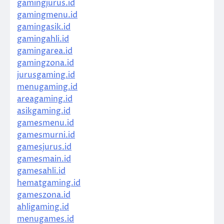
gamingjurus.id
gamingmenu.id
gamingasik.id
gamingahli.id
gamingarea.id
gamingzona.id
jurusgaming.id
menugaming.id
areagaming.id
asikgaming.id
gamesmenu.id
gamesmurni.id
gamesjurus.id
gamesmain.id
gamesahli.id
hematgaming.id
gameszona.id
ahligaming.id
menugames.id