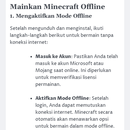
Mainkan Minecraft Offline
1. Mengaktifkan Mode Offline
Setelah mengunduh dan menginstal, ikuti
langkah-langkah berikut untuk bermain tanpa
koneksi internet:
Masuk ke Akun
: Pastikan Anda telah
masuk ke akun Microsoft atau
Mojang saat online. Ini diperlukan
untuk memverifikasi lisensi
permainan.
Aktifkan Mode Offline
: Setelah
login, Anda dapat memutuskan
koneksi internet. Minecraft secara
otomatis akan menawarkan opsi
untuk bermain dalam mode offline.