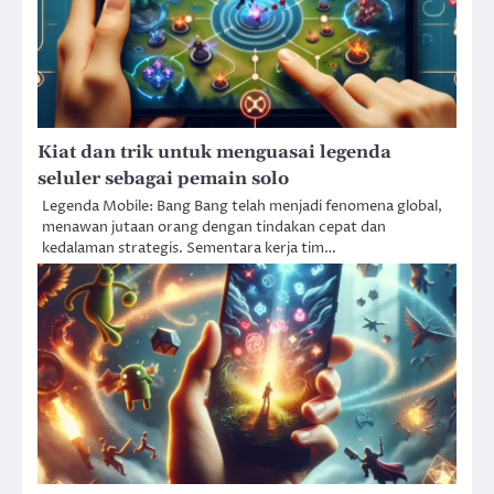
Kiat dan trik untuk menguasai legenda
seluler sebagai pemain solo
Legenda Mobile: Bang Bang telah menjadi fenomena global,
menawan jutaan orang dengan tindakan cepat dan
kedalaman strategis. Sementara kerja tim…