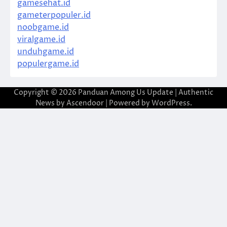
gamesehat.id
gameterpopuler.id
noobgame.id
viralgame.id
unduhgame.id
populergame.id
Copyright © 2026
Panduan Among Us Update
| Authentic
News by
Ascendoor
| Powered by
WordPress
.