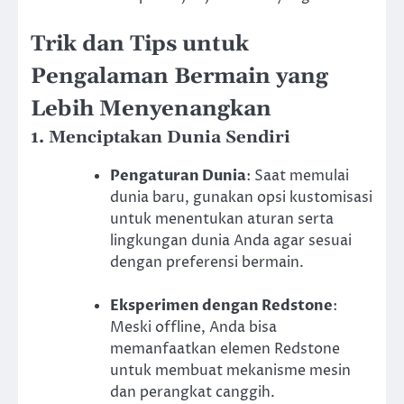
Trik dan Tips untuk
Pengalaman Bermain yang
Lebih Menyenangkan
1. Menciptakan Dunia Sendiri
Pengaturan Dunia
: Saat memulai
dunia baru, gunakan opsi kustomisasi
untuk menentukan aturan serta
lingkungan dunia Anda agar sesuai
dengan preferensi bermain.
Eksperimen dengan Redstone
:
Meski offline, Anda bisa
memanfaatkan elemen Redstone
untuk membuat mekanisme mesin
dan perangkat canggih.