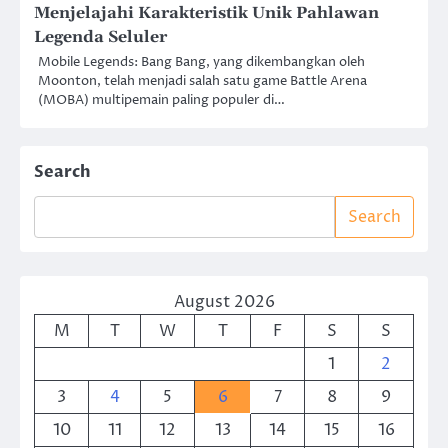
Menjelajahi Karakteristik Unik Pahlawan
Legenda Seluler
Mobile Legends: Bang Bang, yang dikembangkan oleh
Moonton, telah menjadi salah satu game Battle Arena
(MOBA) multipemain paling populer di…
Search
Search
August 2026
M
T
W
T
F
S
S
1
2
3
4
5
6
7
8
9
10
11
12
13
14
15
16