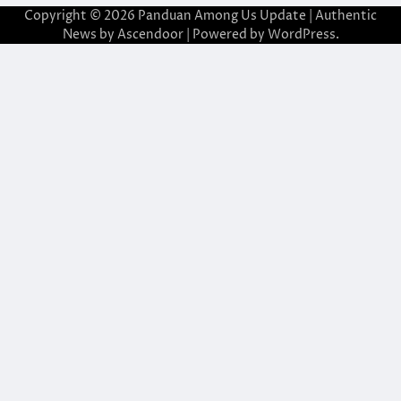
Copyright © 2026
Panduan Among Us Update
| Authentic
News by
Ascendoor
| Powered by
WordPress
.