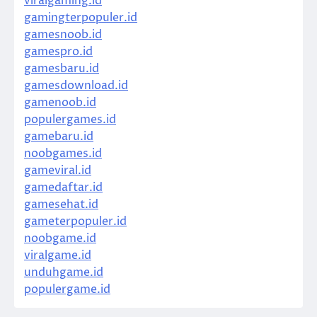
viralgaming.id
gamingterpopuler.id
gamesnoob.id
gamespro.id
gamesbaru.id
gamesdownload.id
gamenoob.id
populergames.id
gamebaru.id
noobgames.id
gameviral.id
gamedaftar.id
gamesehat.id
gameterpopuler.id
noobgame.id
viralgame.id
unduhgame.id
populergame.id