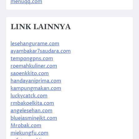
menuqq.com
LINK LAINNYA
lesehangurame.com
ayambakar7saudara.com
tempongpns.com
roemahkuliner.com
saoenkkito.com
handayaniprima.com
kampungmakan.com
luckycatck.com
rmbakoelkita.com
angelesehan.com
bluejasminejkt.com
Mrobak.com
miekungfu.com