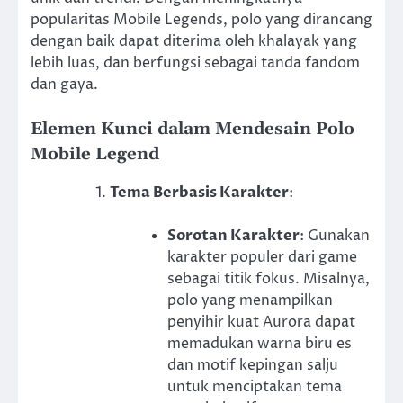
popularitas Mobile Legends, polo yang dirancang
dengan baik dapat diterima oleh khalayak yang
lebih luas, dan berfungsi sebagai tanda fandom
dan gaya.
Elemen Kunci dalam Mendesain Polo
Mobile Legend
Tema Berbasis Karakter
:
Sorotan Karakter
: Gunakan
karakter populer dari game
sebagai titik fokus. Misalnya,
polo yang menampilkan
penyihir kuat Aurora dapat
memadukan warna biru es
dan motif kepingan salju
untuk menciptakan tema