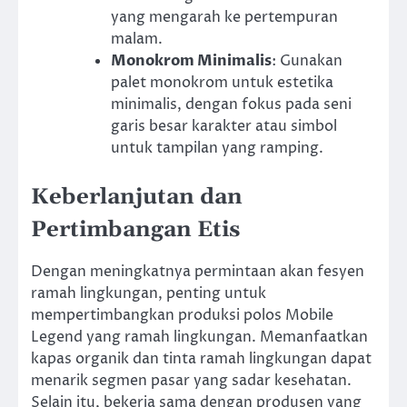
yang mengarah ke pertempuran
malam.
Monokrom Minimalis
: Gunakan
palet monokrom untuk estetika
minimalis, dengan fokus pada seni
garis besar karakter atau simbol
untuk tampilan yang ramping.
Keberlanjutan dan
Pertimbangan Etis
Dengan meningkatnya permintaan akan fesyen
ramah lingkungan, penting untuk
mempertimbangkan produksi polos Mobile
Legend yang ramah lingkungan. Memanfaatkan
kapas organik dan tinta ramah lingkungan dapat
menarik segmen pasar yang sadar kesehatan.
Selain itu, bekerja sama dengan produsen yang