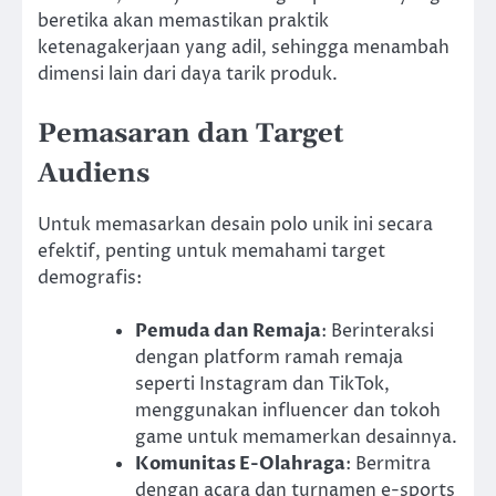
beretika akan memastikan praktik
ketenagakerjaan yang adil, sehingga menambah
dimensi lain dari daya tarik produk.
Pemasaran dan Target
Audiens
Untuk memasarkan desain polo unik ini secara
efektif, penting untuk memahami target
demografis:
Pemuda dan Remaja
: Berinteraksi
dengan platform ramah remaja
seperti Instagram dan TikTok,
menggunakan influencer dan tokoh
game untuk memamerkan desainnya.
Komunitas E-Olahraga
: Bermitra
dengan acara dan turnamen e-sports