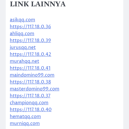
LINK LAINNYA
asikqq.com
https://117.18.0.36
ahliqq.com
https://117.18.0.39
jurusqq.net
https://117.18.0.42
murahqq.net
https://117.18.0.41
maindomino99.com
https://117.18.0.38
masterdomino99.com
https://117.18.0.37
championqq.com
https://117.18.0.40
hematqq.com
murniqq.com