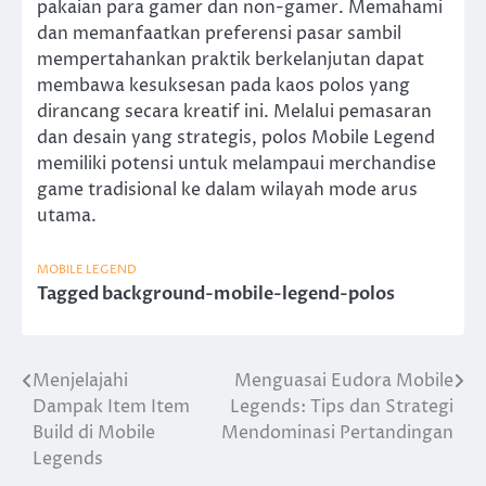
pakaian para gamer dan non-gamer. Memahami
dan memanfaatkan preferensi pasar sambil
mempertahankan praktik berkelanjutan dapat
membawa kesuksesan pada kaos polos yang
dirancang secara kreatif ini. Melalui pemasaran
dan desain yang strategis, polos Mobile Legend
memiliki potensi untuk melampaui merchandise
game tradisional ke dalam wilayah mode arus
utama.
MOBILE LEGEND
Tagged
background-mobile-legend-polos
Menjelajahi
Menguasai Eudora Mobile
Post
Dampak Item Item
Legends: Tips dan Strategi
navigation
Build di Mobile
Mendominasi Pertandingan
Legends