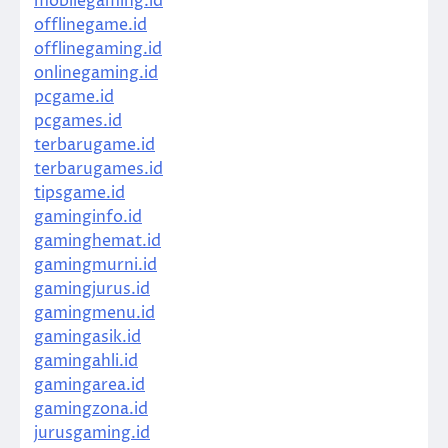
mobilegaming.id
offlinegame.id
offlinegaming.id
onlinegaming.id
pcgame.id
pcgames.id
terbarugame.id
terbarugames.id
tipsgame.id
gaminginfo.id
gaminghemat.id
gamingmurni.id
gamingjurus.id
gamingmenu.id
gamingasik.id
gamingahli.id
gamingarea.id
gamingzona.id
jurusgaming.id