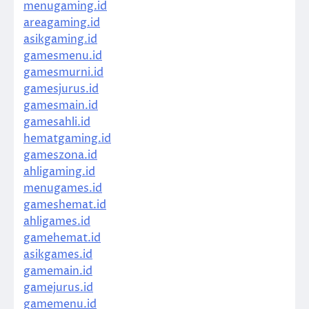
menugaming.id
areagaming.id
asikgaming.id
gamesmenu.id
gamesmurni.id
gamesjurus.id
gamesmain.id
gamesahli.id
hematgaming.id
gameszona.id
ahligaming.id
menugames.id
gameshemat.id
ahligames.id
gamehemat.id
asikgames.id
gamemain.id
gamejurus.id
gamemenu.id