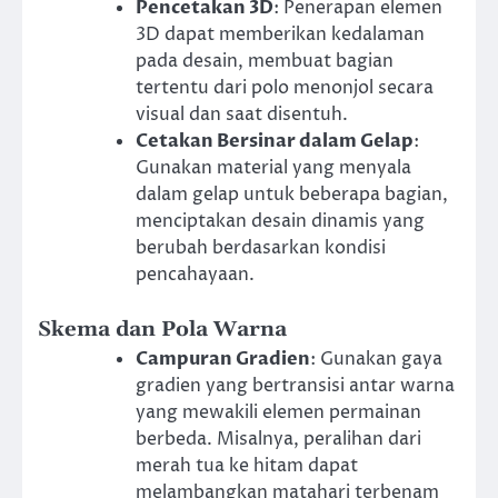
Pencetakan 3D
: Penerapan elemen
3D dapat memberikan kedalaman
pada desain, membuat bagian
tertentu dari polo menonjol secara
visual dan saat disentuh.
Cetakan Bersinar dalam Gelap
:
Gunakan material yang menyala
dalam gelap untuk beberapa bagian,
menciptakan desain dinamis yang
berubah berdasarkan kondisi
pencahayaan.
Skema dan Pola Warna
Campuran Gradien
: Gunakan gaya
gradien yang bertransisi antar warna
yang mewakili elemen permainan
berbeda. Misalnya, peralihan dari
merah tua ke hitam dapat
melambangkan matahari terbenam