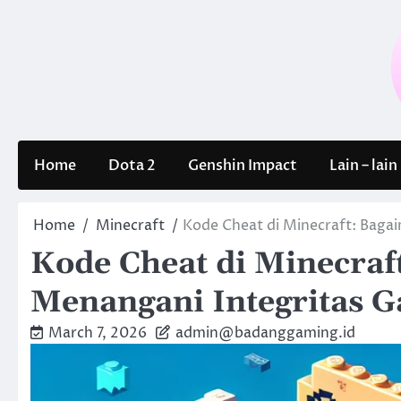
Skip
to
content
Home
Dota 2
Genshin Impact
Lain – lain
Home
Minecraft
Kode Cheat di Minecraft: Bag
Kode Cheat di Minecra
Menangani Integritas 
March 7, 2026
admin@badanggaming.id