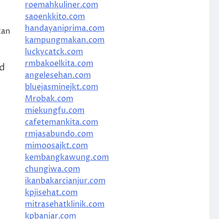
roemahkuliner.com
saoenkkito.com
handayaniprima.com
kan
kampungmakan.com
luckycatck.com
rmbakoelkita.com
d
angelesehan.com
bluejasminejkt.com
Mrobak.com
miekungfu.com
cafetemankita.com
rmjasabundo.com
mimoosajkt.com
kembangkawung.com
chungiwa.com
ikanbakarcianjur.com
kpjisehat.com
mitrasehatklinik.com
kpbanjar.com