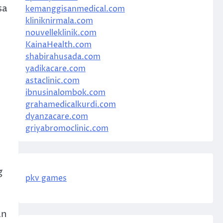
sa
kemanggisanmedical.com
kliniknirmala.com
nouvelleklinik.com
KainaHealth.com
shabirahusada.com
yadikacare.com
astaclinic.com
ibnusinalombok.com
grahamedicalkurdi.com
dyanzacare.com
griyabromoclinic.com
g
pkv games
an