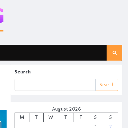
Search
Search
August 2026
M
T
W
T
F
S
S
1
2