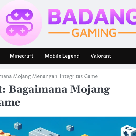
Minecraft
Mobile Legend
Valorant
aimana Mojang Menangani Integritas Game
ft: Bagaimana Mojang
Game