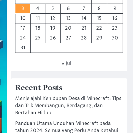
3
4
5
6
7
8
9
10
11
12
13
14
15
16
17
18
19
20
21
22
23
24
25
26
27
28
29
30
31
« Jul
Recent Posts
Menjelajahi Kehidupan Desa di Minecraft: Tips
dan Trik Membangun, Berdagang, dan
Bertahan Hidup
Panduan Utama Unduhan Minecraft pada
tahun 2024: Semua yang Perlu Anda Ketahui