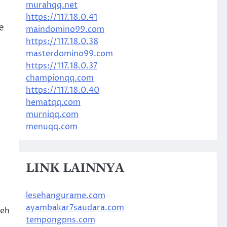
murahqq.net
,
https://117.18.0.41
e
maindomino99.com
https://117.18.0.38
masterdomino99.com
https://117.18.0.37
championqq.com
https://117.18.0.40
hematqq.com
murniqq.com
menuqq.com
LINK LAINNYA
lesehangurame.com
ayambakar7saudara.com
leh
tempongpns.com