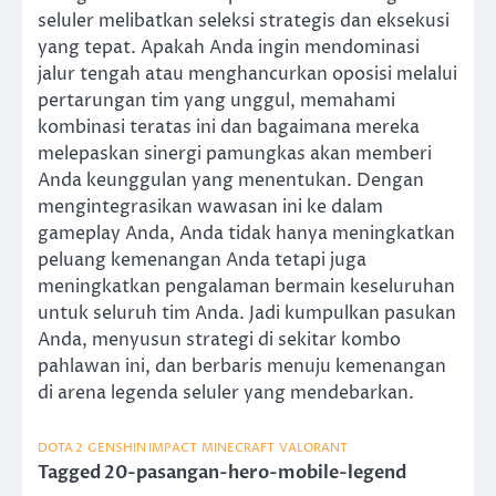
seluler melibatkan seleksi strategis dan eksekusi
yang tepat. Apakah Anda ingin mendominasi
jalur tengah atau menghancurkan oposisi melalui
pertarungan tim yang unggul, memahami
kombinasi teratas ini dan bagaimana mereka
melepaskan sinergi pamungkas akan memberi
Anda keunggulan yang menentukan. Dengan
mengintegrasikan wawasan ini ke dalam
gameplay Anda, Anda tidak hanya meningkatkan
peluang kemenangan Anda tetapi juga
meningkatkan pengalaman bermain keseluruhan
untuk seluruh tim Anda. Jadi kumpulkan pasukan
Anda, menyusun strategi di sekitar kombo
pahlawan ini, dan berbaris menuju kemenangan
di arena legenda seluler yang mendebarkan.
DOTA 2
GENSHIN IMPACT
MINECRAFT
VALORANT
Tagged
20-pasangan-hero-mobile-legend