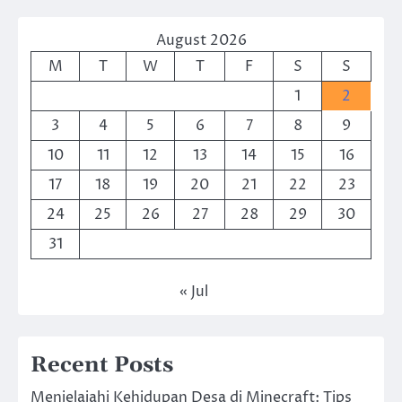
August 2026
M
T
W
T
F
S
S
1
2
3
4
5
6
7
8
9
10
11
12
13
14
15
16
17
18
19
20
21
22
23
24
25
26
27
28
29
30
31
« Jul
Recent Posts
Menjelajahi Kehidupan Desa di Minecraft: Tips