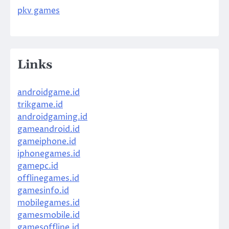
pkv games
Links
androidgame.id
trikgame.id
androidgaming.id
gameandroid.id
gameiphone.id
iphonegames.id
gamepc.id
offlinegames.id
gamesinfo.id
mobilegames.id
gamesmobile.id
gamesoffline.id