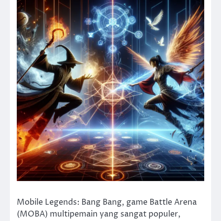
Mobile Legends: Bang Bang, game Battle Arena
(MOBA) multipemain yang sangat populer,