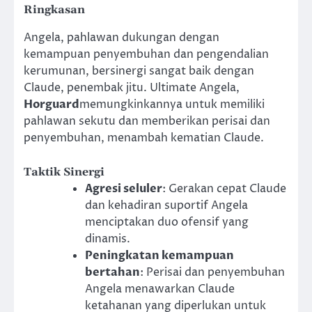
Ringkasan
Angela, pahlawan dukungan dengan
kemampuan penyembuhan dan pengendalian
kerumunan, bersinergi sangat baik dengan
Claude, penembak jitu. Ultimate Angela,
Horguard
memungkinkannya untuk memiliki
pahlawan sekutu dan memberikan perisai dan
penyembuhan, menambah kematian Claude.
Taktik Sinergi
Agresi seluler
: Gerakan cepat Claude
dan kehadiran suportif Angela
menciptakan duo ofensif yang
dinamis.
Peningkatan kemampuan
bertahan
: Perisai dan penyembuhan
Angela menawarkan Claude
ketahanan yang diperlukan untuk