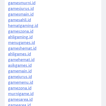
gamesmurni.id
gamesjurus.id
gamesmain.id
gamesahli.id
hematgaming.id
gameszona.id
ahligaming.id
menugames.id
gameshemat.id
ahligames.id
gamehemat.id
asikgames.id
gamemain.id
gamejurus.id
gamemenu.id
gamezona.id
murnigame.id
gamesarea.id
gamearea.id