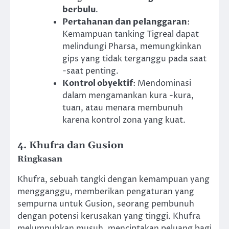
berbulu
.
Pertahanan dan pelanggaran
:
Kemampuan tanking Tigreal dapat
melindungi Pharsa, memungkinkan
gips yang tidak terganggu pada saat
-saat penting.
Kontrol obyektif
: Mendominasi
dalam mengamankan kura -kura,
tuan, atau menara membunuh
karena kontrol zona yang kuat.
4.
Khufra dan Gusion
Ringkasan
Khufra, sebuah tangki dengan kemampuan yang
mengganggu, memberikan pengaturan yang
sempurna untuk Gusion, seorang pembunuh
dengan potensi kerusakan yang tinggi. Khufra
melumpuhkan musuh, menciptakan peluang bagi