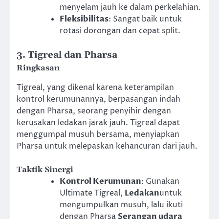
menyelam jauh ke dalam perkelahian.
Fleksibilitas
: Sangat baik untuk
rotasi dorongan dan cepat split.
3.
Tigreal dan Pharsa
Ringkasan
Tigreal, yang dikenal karena keterampilan
kontrol kerumunannya, berpasangan indah
dengan Pharsa, seorang penyihir dengan
kerusakan ledakan jarak jauh. Tigreal dapat
menggumpal musuh bersama, menyiapkan
Pharsa untuk melepaskan kehancuran dari jauh.
Taktik Sinergi
Kontrol Kerumunan
: Gunakan
Ultimate Tigreal,
Ledakan
untuk
mengumpulkan musuh, lalu ikuti
dengan Pharsa
Serangan udara