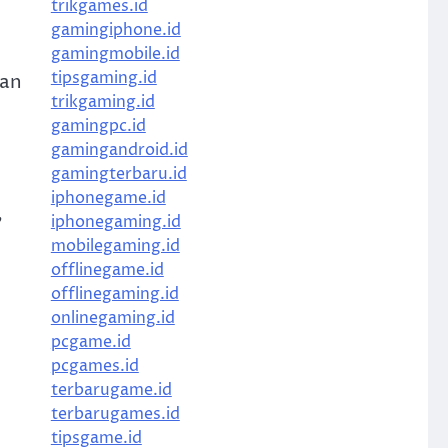
trikgames.id
gamingiphone.id
gamingmobile.id
tipsgaming.id
gan
trikgaming.id
gamingpc.id
gamingandroid.id
gamingterbaru.id
iphonegame.id
,
iphonegaming.id
mobilegaming.id
offlinegame.id
offlinegaming.id
onlinegaming.id
pcgame.id
pcgames.id
terbarugame.id
terbarugames.id
tipsgame.id