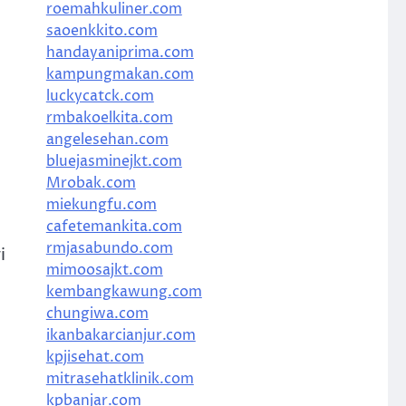
roemahkuliner.com
saoenkkito.com
handayaniprima.com
kampungmakan.com
luckycatck.com
rmbakoelkita.com
angelesehan.com
bluejasminejkt.com
Mrobak.com
miekungfu.com
cafetemankita.com
rmjasabundo.com
i
mimoosajkt.com
kembangkawung.com
chungiwa.com
ikanbakarcianjur.com
kpjisehat.com
mitrasehatklinik.com
kpbanjar.com