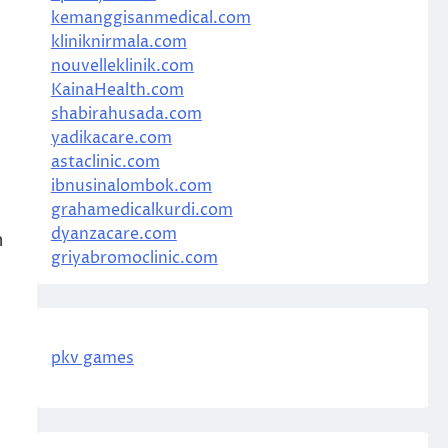
kemanggisanmedical.com
kliniknirmala.com
nouvelleklinik.com
KainaHealth.com
shabirahusada.com
yadikacare.com
astaclinic.com
ibnusinalombok.com
grahamedicalkurdi.com
dyanzacare.com
n
griyabromoclinic.com
pkv games