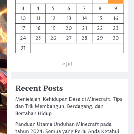
3
4
5
6
7
8
9
10
11
12
13
14
15
16
17
18
19
20
21
22
23
24
25
26
27
28
29
30
31
« Jul
Recent Posts
Menjelajahi Kehidupan Desa di Minecraft: Tips
dan Trik Membangun, Berdagang, dan
Bertahan Hidup
Panduan Utama Unduhan Minecraft pada
tahun 2024: Semua yang Perlu Anda Ketahui