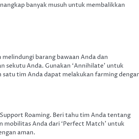
enangkap banyak musuh untuk membalikkan
h melindungi barang bawaan Anda dan
an sekutu Anda. Gunakan ‘Annihilate’ untuk
 satu tim Anda dapat melakukan farming denga
Support Roaming. Beri tahu tim Anda tentang
 mobilitas Anda dari ‘Perfect Match’ untuk
dengan aman.