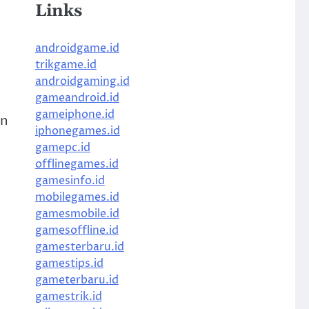
Links
androidgame.id
trikgame.id
androidgaming.id
gameandroid.id
gameiphone.id
an
iphonegames.id
gamepc.id
offlinegames.id
gamesinfo.id
mobilegames.id
gamesmobile.id
gamesoffline.id
gamesterbaru.id
gamestips.id
gameterbaru.id
gamestrik.id