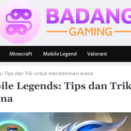
Minecraft
Mobile Legend
Valorant
: Tips dan Trik untuk mendominasi arena
le Legends: Tips dan Tri
ena