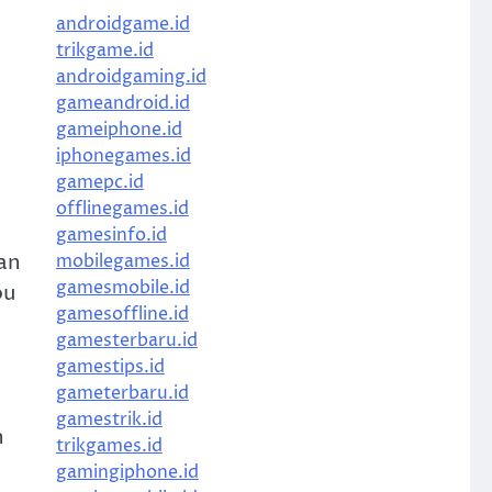
androidgame.id
trikgame.id
androidgaming.id
gameandroid.id
gameiphone.id
iphonegames.id
gamepc.id
offlinegames.id
gamesinfo.id
an
mobilegames.id
gamesmobile.id
ou
gamesoffline.id
gamesterbaru.id
gamestips.id
gameterbaru.id
gamestrik.id
n
trikgames.id
gamingiphone.id