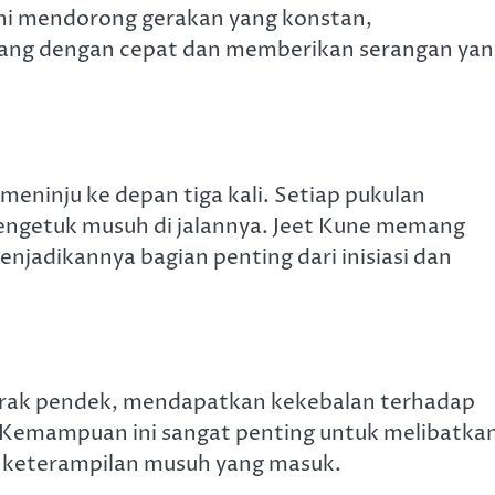
ini mendorong gerakan yang konstan,
ang dengan cepat dan memberikan serangan yan
ninju ke depan tiga kali. Setiap pukulan
engetuk musuh di jalannya. Jeet Kune memang
njadikannya bagian penting dari inisiasi dan
arak pendek, mendapatkan kekebalan terhadap
 Kemampuan ini sangat penting untuk melibatka
 keterampilan musuh yang masuk.