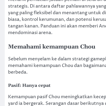
strategis. Di antara daftar pahlawannya yang
yang paling fleksibel dan menantang untuk di
biasa, kontrol kerumunan, dan potensi kerus
tangan kanan. Panduan ini akan memberi And
mendominasi arena.
Memahami kemampuan Chou
Sebelum menyelam ke dalam strategi gamepl
memahami kemampuan Chou dan bagaimana m
berbeda.
Pasif: Hanya cepat
Kemampuan pasif Chou meningkatkan kecepa
yard ia bergerak. Serangan dasar berikutnya