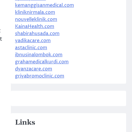
kemanggisanmedical.com
kliniknirmala.com
nouvelleklinik.com
KainaHealth.com
t
shabirahusada.com
t
yadikacare.com
astaclinic.com
ibnusinalombok.com
grahamedicalkurdi.com
dyanzacare.com
griyabromoclinic.com
Links