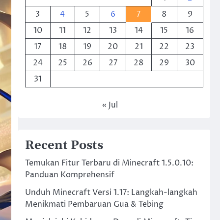
3
4
5
6
7
8
9
10
11
12
13
14
15
16
17
18
19
20
21
22
23
24
25
26
27
28
29
30
31
« Jul
Recent Posts
Temukan Fitur Terbaru di Minecraft 1.5.0.10:
Panduan Komprehensif
Unduh Minecraft Versi 1.17: Langkah-langkah
Menikmati Pembaruan Gua & Tebing