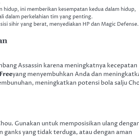
.
an hidup, ini memberikan kesempatan kedua dalam hidup,
i dalam perkelahian tim yang penting.
isi sihir yang berat, menyediakan HP dan Magic Defense.
an
mbang Assassin karena meningkatnya kecepatan
Free
yang menyembuhkan Anda dan meningkatk
mbunuhan, meningkatkan potensi bola salju Ch
hou. Gunakan untuk memposisikan ulang denga
n ganks yang tidak terduga, atau dengan aman