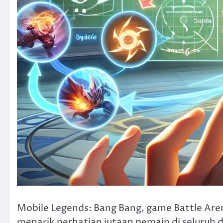
Mobile Legends: Bang Bang, game Battle Are
menarik perhatian jutaan pemain di seluruh 