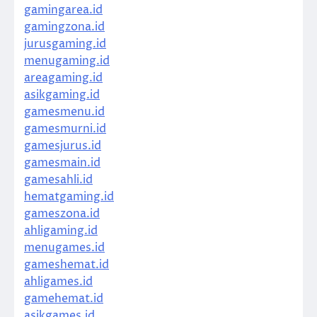
gamingarea.id
gamingzona.id
jurusgaming.id
menugaming.id
areagaming.id
asikgaming.id
gamesmenu.id
gamesmurni.id
gamesjurus.id
gamesmain.id
gamesahli.id
hematgaming.id
gameszona.id
ahligaming.id
menugames.id
gameshemat.id
ahligames.id
gamehemat.id
asikgames.id