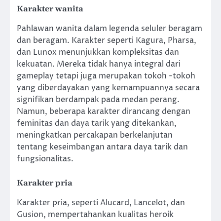
Karakter wanita
Pahlawan wanita dalam legenda seluler beragam
dan beragam. Karakter seperti Kagura, Pharsa,
dan Lunox menunjukkan kompleksitas dan
kekuatan. Mereka tidak hanya integral dari
gameplay tetapi juga merupakan tokoh -tokoh
yang diberdayakan yang kemampuannya secara
signifikan berdampak pada medan perang.
Namun, beberapa karakter dirancang dengan
feminitas dan daya tarik yang ditekankan,
meningkatkan percakapan berkelanjutan
tentang keseimbangan antara daya tarik dan
fungsionalitas.
Karakter pria
Karakter pria, seperti Alucard, Lancelot, dan
Gusion, mempertahankan kualitas heroik