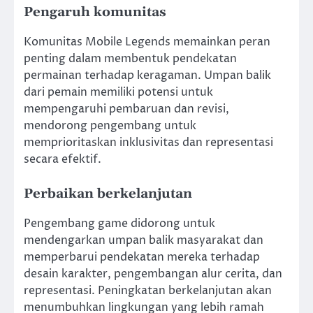
Pengaruh komunitas
Komunitas Mobile Legends memainkan peran
penting dalam membentuk pendekatan
permainan terhadap keragaman. Umpan balik
dari pemain memiliki potensi untuk
mempengaruhi pembaruan dan revisi,
mendorong pengembang untuk
memprioritaskan inklusivitas dan representasi
secara efektif.
Perbaikan berkelanjutan
Pengembang game didorong untuk
mendengarkan umpan balik masyarakat dan
memperbarui pendekatan mereka terhadap
desain karakter, pengembangan alur cerita, dan
representasi. Peningkatan berkelanjutan akan
menumbuhkan lingkungan yang lebih ramah