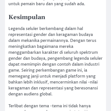
untuk pemain baru dan yang sudah ada.
Kesimpulan
Legenda seluler berkembang dalam hal
representasi gender dan keragaman budaya
dalam mekanika permainannya. Dengan terus
meningkatkan bagaimana mereka
menggambarkan karakter di seluruh spektrum
gender dan budaya, pengembang legenda seluler
dapat memimpin dengan contoh dalam industri
game. Seiring perkembangan game ini, ia
memegang janji untuk menjadi platform yang
bahkan lebih inklusif, mencerminkan nilai -nilai
keragaman dan representasi yang beresonansi
dengan audiens global.
Terlibat dengan tema -tema ini tidak hanya