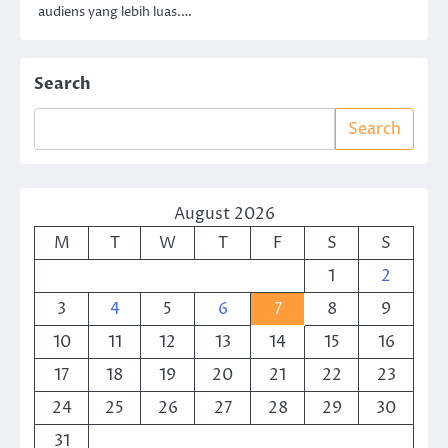
audiens yang lebih luas.…
Search
Search
August 2026
M
T
W
T
F
S
S
1
2
3
4
5
6
7
8
9
10
11
12
13
14
15
16
17
18
19
20
21
22
23
24
25
26
27
28
29
30
31