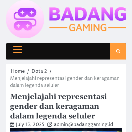
Skip
to
content
Home
Dota 2
Menjelajahi representasi gender dan keragaman
dalam legenda seluler
Menjelajahi representasi
gender dan keragaman
dalam legenda seluler
July 15, 2025
admin@badanggaming.id