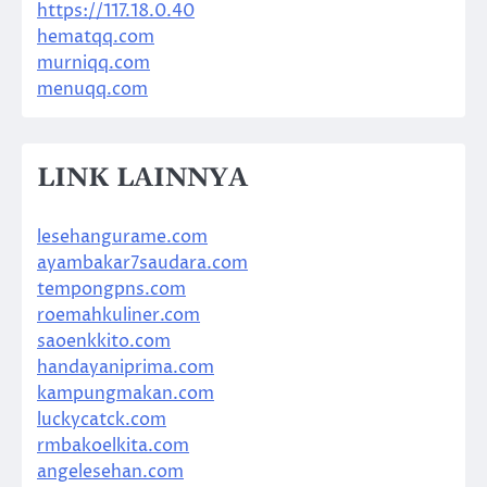
https://117.18.0.40
hematqq.com
murniqq.com
menuqq.com
LINK LAINNYA
lesehangurame.com
ayambakar7saudara.com
tempongpns.com
roemahkuliner.com
saoenkkito.com
handayaniprima.com
kampungmakan.com
luckycatck.com
rmbakoelkita.com
angelesehan.com