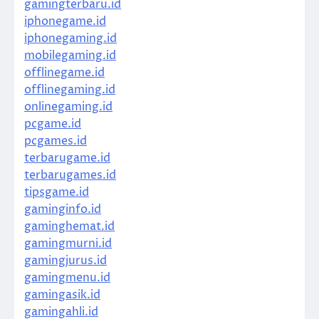
gamingterbaru.id
iphonegame.id
iphonegaming.id
mobilegaming.id
offlinegame.id
offlinegaming.id
onlinegaming.id
pcgame.id
pcgames.id
terbarugame.id
terbarugames.id
tipsgame.id
gaminginfo.id
gaminghemat.id
gamingmurni.id
gamingjurus.id
gamingmenu.id
gamingasik.id
gamingahli.id