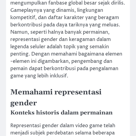
mengumpulkan fanbase global besar sejak dirilis.
Gameplaynya yang dinamis, lingkungan
kompetitif, dan daftar karakter yang beragam
berkontribusi pada daya tariknya yang meluas.
Namun, seperti halnya banyak permainan,
representasi gender dan keragaman dalam
legenda seluler adalah topik yang semakin
penting. Dengan memahami bagaimana elemen
-elemen ini digambarkan, pengembang dan
pemain dapat berkontribusi pada pengalaman
game yang lebih inklusif.
Memahami representasi
gender
Konteks historis dalam permainan
Representasi gender dalam video game telah
menjadi subjek perdebatan selama beberapa