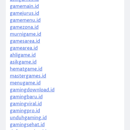
gamemain.id
gamejurus.id
gamemenu.id
gamezona.id
murnigame.id
gamesarea.id
gamearea.id
ahligame.id
asikgame.id
hematgame.id
mastergames.id
menugame.id
gamingdownload.id
gamingbaru.id
gamingviral.id
gamingpro.id
unduhgaming.id
gamingsehat.id