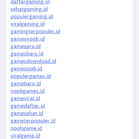
daftargaming.id
sehatgaming.id
populergaming.id
viralgaming.id
gamingterpopuler.id
gamesnoob.id
gamespro.id
gamesbaru.id
gamesdownload.id
gamenoob.id
populergames.id
gamebaru.id
noobgames.id
gameviral.id
gamedaftar.id
gamesehat.id
gameterpopuler.id
noobgame.id
viralgame.id