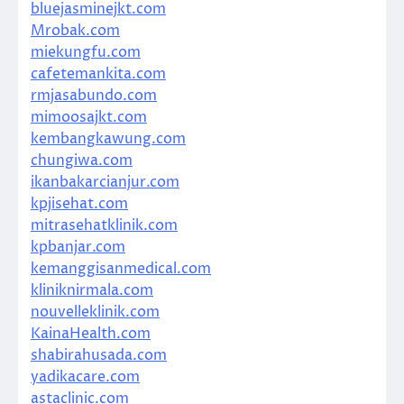
bluejasminejkt.com
Mrobak.com
miekungfu.com
cafetemankita.com
rmjasabundo.com
mimoosajkt.com
kembangkawung.com
chungiwa.com
ikanbakarcianjur.com
kpjisehat.com
mitrasehatklinik.com
kpbanjar.com
kemanggisanmedical.com
kliniknirmala.com
nouvelleklinik.com
KainaHealth.com
shabirahusada.com
yadikacare.com
astaclinic.com