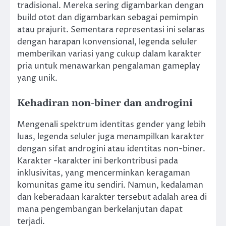
tradisional. Mereka sering digambarkan dengan
build otot dan digambarkan sebagai pemimpin
atau prajurit. Sementara representasi ini selaras
dengan harapan konvensional, legenda seluler
memberikan variasi yang cukup dalam karakter
pria untuk menawarkan pengalaman gameplay
yang unik.
Kehadiran non-biner dan androgini
Mengenali spektrum identitas gender yang lebih
luas, legenda seluler juga menampilkan karakter
dengan sifat androgini atau identitas non-biner.
Karakter -karakter ini berkontribusi pada
inklusivitas, yang mencerminkan keragaman
komunitas game itu sendiri. Namun, kedalaman
dan keberadaan karakter tersebut adalah area di
mana pengembangan berkelanjutan dapat
terjadi.