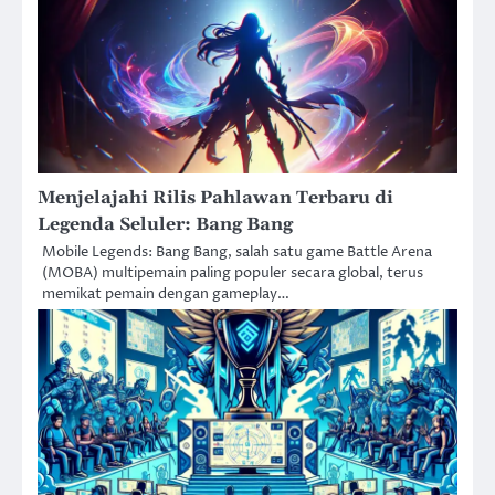
Menjelajahi Rilis Pahlawan Terbaru di
Legenda Seluler: Bang Bang
Mobile Legends: Bang Bang, salah satu game Battle Arena
(MOBA) multipemain paling populer secara global, terus
memikat pemain dengan gameplay…