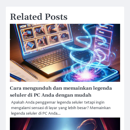
Related Posts
Cara mengunduh dan memainkan legenda
seluler di PC Anda dengan mudah
Apakah Anda penggemar legenda seluler tetapi ingin
mengalami sensasi di layar yang lebih besar? Memainkan
legenda seluler di PC Anda…