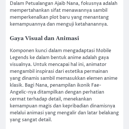
Dalam Petualangan Ajaib Nana, fokusnya adalah
mempertahankan sifat menawannya sambil
memperkenalkan plot baru yang menantang
kemampuannya dan menguji ketahanannya.
Gaya Visual dan Animasi
Komponen kunci dalam mengadaptasi Mobile
Legends ke dalam bentuk anime adalah gaya
visualnya. Untuk mencapai hal ini, animator
mengambil inspirasi dari estetika permainan
yang dinamis sambil memasukkan elemen anime
klasik. Bagi Nana, penampilan ikonik Fae-
Angelic-nya ditampilkan dengan perhatian
cermat terhadap detail, menekankan
kemampuan magis dan kepribadian dinamisnya
melalui animasi yang mengalir dan latar belakang
yang sangat detail.