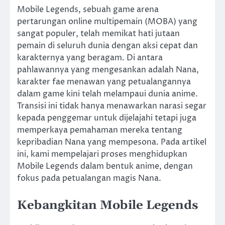
Mobile Legends, sebuah game arena
pertarungan online multipemain (MOBA) yang
sangat populer, telah memikat hati jutaan
pemain di seluruh dunia dengan aksi cepat dan
karakternya yang beragam. Di antara
pahlawannya yang mengesankan adalah Nana,
karakter fae menawan yang petualangannya
dalam game kini telah melampaui dunia anime.
Transisi ini tidak hanya menawarkan narasi segar
kepada penggemar untuk dijelajahi tetapi juga
memperkaya pemahaman mereka tentang
kepribadian Nana yang mempesona. Pada artikel
ini, kami mempelajari proses menghidupkan
Mobile Legends dalam bentuk anime, dengan
fokus pada petualangan magis Nana.
Kebangkitan Mobile Legends