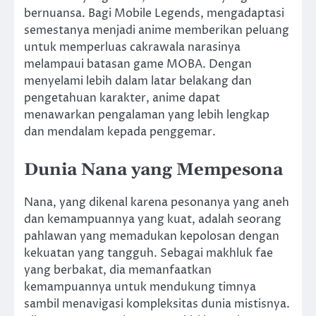
bernuansa. Bagi Mobile Legends, mengadaptasi
semestanya menjadi anime memberikan peluang
untuk memperluas cakrawala narasinya
melampaui batasan game MOBA. Dengan
menyelami lebih dalam latar belakang dan
pengetahuan karakter, anime dapat
menawarkan pengalaman yang lebih lengkap
dan mendalam kepada penggemar.
Dunia Nana yang Mempesona
Nana, yang dikenal karena pesonanya yang aneh
dan kemampuannya yang kuat, adalah seorang
pahlawan yang memadukan kepolosan dengan
kekuatan yang tangguh. Sebagai makhluk fae
yang berbakat, dia memanfaatkan
kemampuannya untuk mendukung timnya
sambil menavigasi kompleksitas dunia mistisnya.