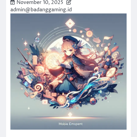
November 10, 2025
admin@badanggaming.id