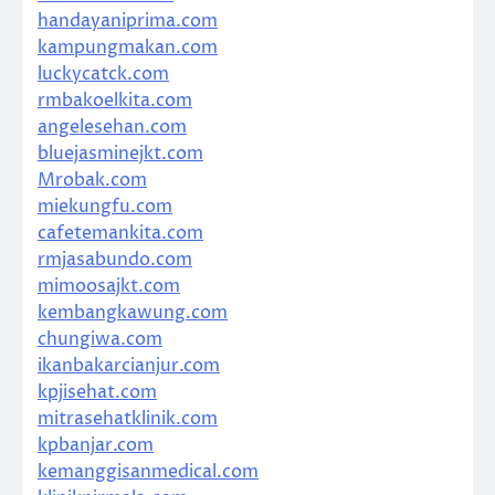
handayaniprima.com
kampungmakan.com
luckycatck.com
rmbakoelkita.com
angelesehan.com
bluejasminejkt.com
Mrobak.com
miekungfu.com
cafetemankita.com
rmjasabundo.com
mimoosajkt.com
kembangkawung.com
chungiwa.com
ikanbakarcianjur.com
kpjisehat.com
mitrasehatklinik.com
kpbanjar.com
kemanggisanmedical.com