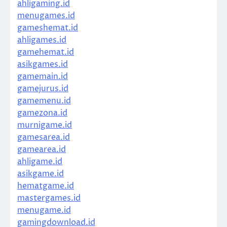
ahligaming.id
menugames.id
gameshemat.id
ahligames.id
gamehemat.id
asikgames.id
gamemain.id
gamejurus.id
gamemenu.id
gamezona.id
murnigame.id
gamesarea.id
gamearea.id
ahligame.id
asikgame.id
hematgame.id
mastergames.id
menugame.id
gamingdownload.id