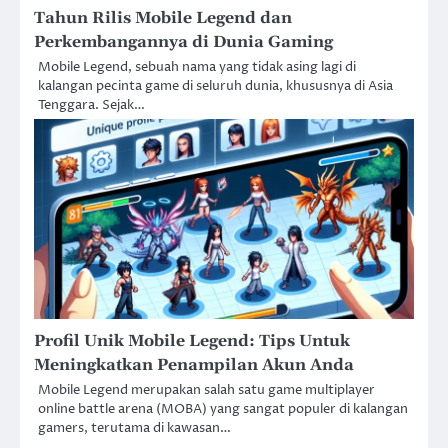
Tahun Rilis Mobile Legend dan
Perkembangannya di Dunia Gaming
Mobile Legend, sebuah nama yang tidak asing lagi di
kalangan pecinta game di seluruh dunia, khususnya di Asia
Tenggara. Sejak…
Profil Unik Mobile Legend: Tips Untuk
Meningkatkan Penampilan Akun Anda
Mobile Legend merupakan salah satu game multiplayer
online battle arena (MOBA) yang sangat populer di kalangan
gamers, terutama di kawasan…