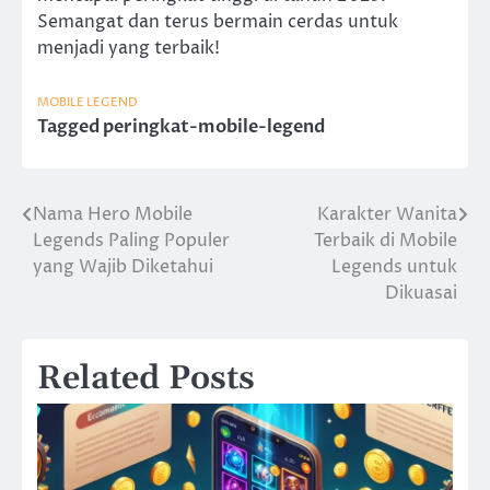
Semangat dan terus bermain cerdas untuk
menjadi yang terbaik!
MOBILE LEGEND
Tagged
peringkat-mobile-legend
Nama Hero Mobile
Karakter Wanita
Post
Legends Paling Populer
Terbaik di Mobile
navigation
yang Wajib Diketahui
Legends untuk
Dikuasai
Related Posts