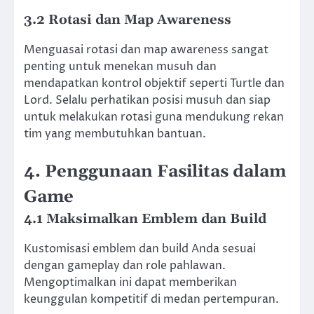
3.2 Rotasi dan Map Awareness
Menguasai rotasi dan map awareness sangat
penting untuk menekan musuh dan
mendapatkan kontrol objektif seperti Turtle dan
Lord. Selalu perhatikan posisi musuh dan siap
untuk melakukan rotasi guna mendukung rekan
tim yang membutuhkan bantuan.
4. Penggunaan Fasilitas dalam
Game
4.1 Maksimalkan Emblem dan Build
Kustomisasi emblem dan build Anda sesuai
dengan gameplay dan role pahlawan.
Mengoptimalkan ini dapat memberikan
keunggulan kompetitif di medan pertempuran.