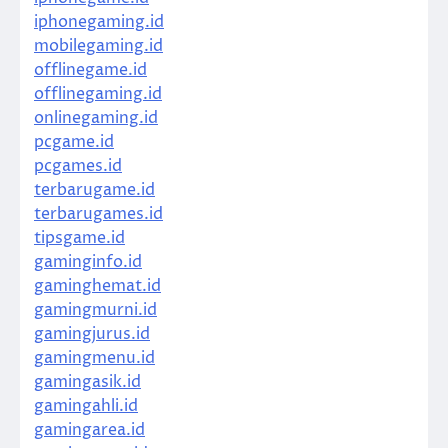
iphonegaming.id
mobilegaming.id
offlinegame.id
offlinegaming.id
onlinegaming.id
pcgame.id
pcgames.id
terbarugame.id
terbarugames.id
tipsgame.id
gaminginfo.id
gaminghemat.id
gamingmurni.id
gamingjurus.id
gamingmenu.id
gamingasik.id
gamingahli.id
gamingarea.id