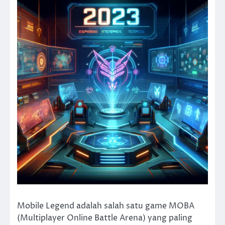
Mobile Legend adalah salah satu game MOBA
(Multiplayer Online Battle Arena) yang paling