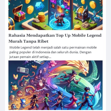
Rahasia Mendapatkan Top Up Mobile Legend
Murah Tanpa Ribet
Mobile Legend telah menjadi salah satu permainan mobile
paling populer di Indonesia dan seluruh dunia. Dengan
jutaan pemain aktif setiap…