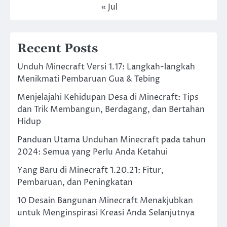
« Jul
Recent Posts
Unduh Minecraft Versi 1.17: Langkah-langkah
Menikmati Pembaruan Gua & Tebing
Menjelajahi Kehidupan Desa di Minecraft: Tips
dan Trik Membangun, Berdagang, dan Bertahan
Hidup
Panduan Utama Unduhan Minecraft pada tahun
2024: Semua yang Perlu Anda Ketahui
Yang Baru di Minecraft 1.20.21: Fitur,
Pembaruan, dan Peningkatan
10 Desain Bangunan Minecraft Menakjubkan
untuk Menginspirasi Kreasi Anda Selanjutnya