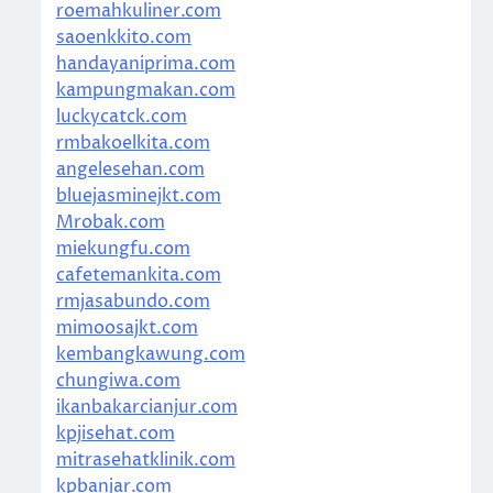
roemahkuliner.com
saoenkkito.com
handayaniprima.com
kampungmakan.com
luckycatck.com
rmbakoelkita.com
angelesehan.com
bluejasminejkt.com
Mrobak.com
miekungfu.com
cafetemankita.com
rmjasabundo.com
mimoosajkt.com
kembangkawung.com
chungiwa.com
ikanbakarcianjur.com
kpjisehat.com
mitrasehatklinik.com
kpbanjar.com