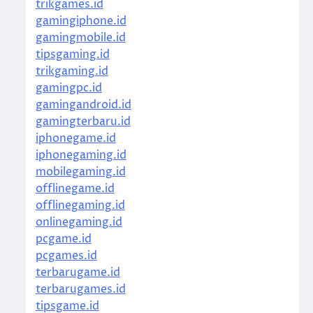
trikgames.id
gamingiphone.id
gamingmobile.id
tipsgaming.id
trikgaming.id
gamingpc.id
gamingandroid.id
gamingterbaru.id
iphonegame.id
iphonegaming.id
mobilegaming.id
offlinegame.id
offlinegaming.id
onlinegaming.id
pcgame.id
pcgames.id
terbarugame.id
terbarugames.id
tipsgame.id