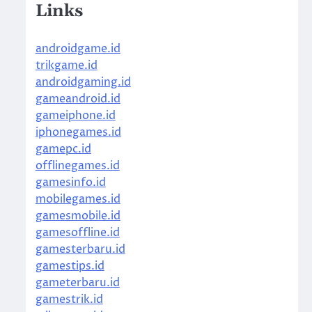
Links
androidgame.id
trikgame.id
androidgaming.id
gameandroid.id
gameiphone.id
iphonegames.id
gamepc.id
offlinegames.id
gamesinfo.id
mobilegames.id
gamesmobile.id
gamesoffline.id
gamesterbaru.id
gamestips.id
gameterbaru.id
gamestrik.id