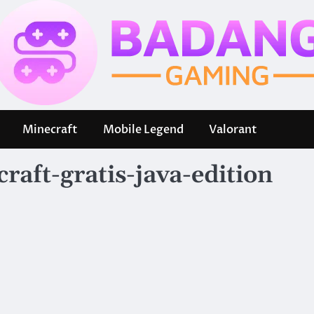
Minecraft
Mobile Legend
Valorant
aft-gratis-java-edition