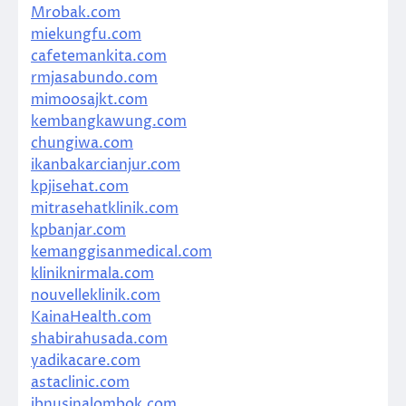
Mrobak.com
miekungfu.com
cafetemankita.com
rmjasabundo.com
mimoosajkt.com
kembangkawung.com
chungiwa.com
ikanbakarcianjur.com
kpjisehat.com
mitrasehatklinik.com
kpbanjar.com
kemanggisanmedical.com
kliniknirmala.com
nouvelleklinik.com
KainaHealth.com
shabirahusada.com
yadikacare.com
astaclinic.com
ibnusinalombok.com