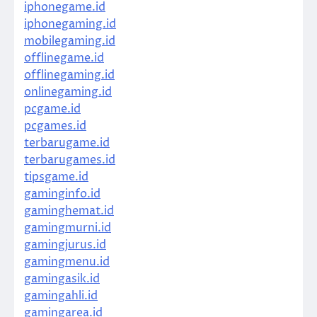
iphonegame.id
iphonegaming.id
mobilegaming.id
offlinegame.id
offlinegaming.id
onlinegaming.id
pcgame.id
pcgames.id
terbarugame.id
terbarugames.id
tipsgame.id
gaminginfo.id
gaminghemat.id
gamingmurni.id
gamingjurus.id
gamingmenu.id
gamingasik.id
gamingahli.id
gamingarea.id