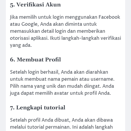
5. Verifikasi Akun
Jika memilih untuk login menggunakan Facebook
atau Google, Anda akan diminta untuk
memasukkan detail login dan memberikan
otorisasi aplikasi. Ikuti langkah-langkah verifikasi
yang ada.
6. Membuat Profil
Setelah login berhasil, Anda akan diarahkan
untuk membuat nama pemain atau username.
Pilih nama yang unik dan mudah diingat. Anda
juga dapat memilih avatar untuk profil Anda.
7. Lengkapi tutorial
Setelah profil Anda dibuat, Anda akan dibawa
melalui tutorial permainan. Ini adalah langkah