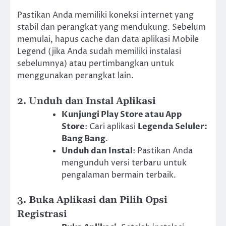
Pastikan Anda memiliki koneksi internet yang
stabil dan perangkat yang mendukung. Sebelum
memulai, hapus cache dan data aplikasi Mobile
Legend (jika Anda sudah memiliki instalasi
sebelumnya) atau pertimbangkan untuk
menggunakan perangkat lain.
2. Unduh dan Instal Aplikasi
Kunjungi Play Store atau App
Store
: Cari aplikasi
Legenda Seluler:
Bang Bang
.
Unduh dan Instal
: Pastikan Anda
mengunduh versi terbaru untuk
pengalaman bermain terbaik.
3. Buka Aplikasi dan Pilih Opsi
Registrasi