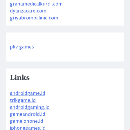
grahamedicalkurdi.com
dyanzacare.com
griyabromoclinic.com
pkv games
Links
androidgame.id
trikgame.id
androidgaming.id
gameandroid.id
gameiphone.id
iphonegames.id