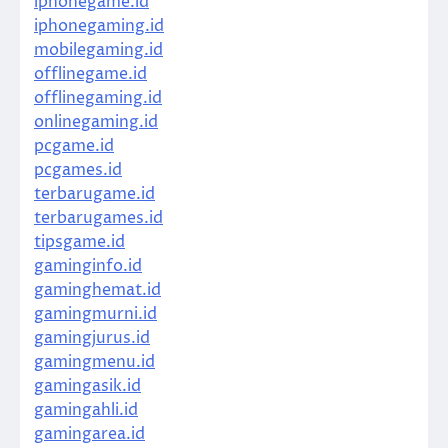
iphonegame.id
iphonegaming.id
mobilegaming.id
offlinegame.id
offlinegaming.id
onlinegaming.id
pcgame.id
pcgames.id
terbarugame.id
terbarugames.id
tipsgame.id
gaminginfo.id
gaminghemat.id
gamingmurni.id
gamingjurus.id
gamingmenu.id
gamingasik.id
gamingahli.id
gamingarea.id