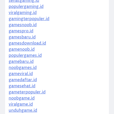
sehatgaming.id
populergaming.id
viralgaming.id
gamingterpopuler.id
gamesnoob.id
gamespro.id
gamesbaru.id
gamesdownload.id
gamenoob.id
populergames.id
gamebaru.id
noobgames.id
gameviral.id
gamedaftar.id
gamesehat.id
gameterpopuler.id
noobgame.id
viralgame.id
unduhgame.id