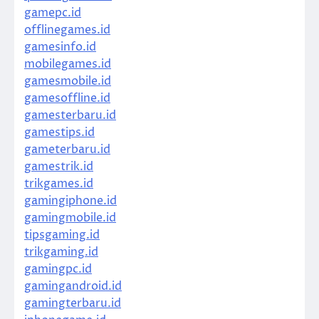
gamepc.id
offlinegames.id
gamesinfo.id
mobilegames.id
gamesmobile.id
gamesoffline.id
gamesterbaru.id
gamestips.id
gameterbaru.id
gamestrik.id
trikgames.id
gamingiphone.id
gamingmobile.id
tipsgaming.id
trikgaming.id
gamingpc.id
gamingandroid.id
gamingterbaru.id