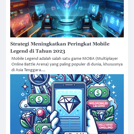
Strategi Meningkatkan Peringkat Mobile
Legend di Tahun 2023
Mobile Legend adalah salah satu game MOBA (Multiplayer
Online Battle Arena) yang paling populer di dunia, khususnya
di Asia Tenggara.…