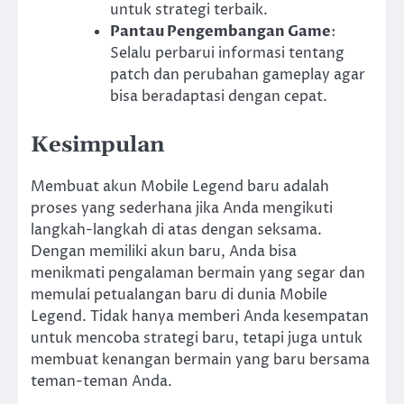
untuk strategi terbaik.
Pantau Pengembangan Game
:
Selalu perbarui informasi tentang
patch dan perubahan gameplay agar
bisa beradaptasi dengan cepat.
Kesimpulan
Membuat akun Mobile Legend baru adalah
proses yang sederhana jika Anda mengikuti
langkah-langkah di atas dengan seksama.
Dengan memiliki akun baru, Anda bisa
menikmati pengalaman bermain yang segar dan
memulai petualangan baru di dunia Mobile
Legend. Tidak hanya memberi Anda kesempatan
untuk mencoba strategi baru, tetapi juga untuk
membuat kenangan bermain yang baru bersama
teman-teman Anda.