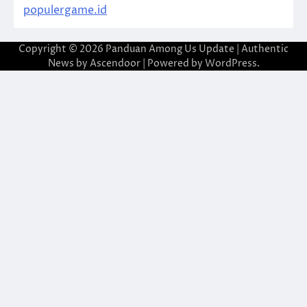
populergame.id
Copyright © 2026
Panduan Among Us Update
| Authentic
News by
Ascendoor
| Powered by
WordPress
.