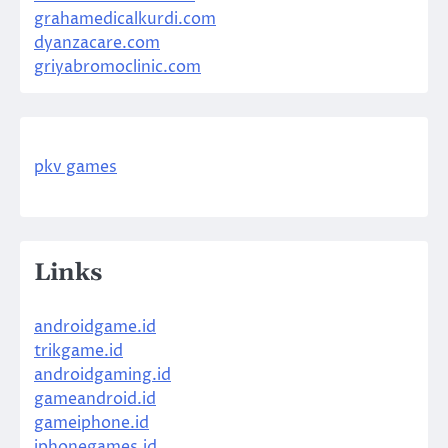
grahamedicalkurdi.com
dyanzacare.com
griyabromoclinic.com
pkv games
Links
androidgame.id
trikgame.id
androidgaming.id
gameandroid.id
gameiphone.id
iphonegames.id