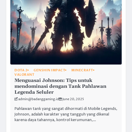
DOTA 2
GENSHIN IMPACT
MINECRAFT
VALORANT
Menguasai Johnson: Tips untuk
mendominasi dengan Tank Pahlawan
Legenda Seluler
admin@badanggaming.id
June 20, 2025
Pahlawan tank yang sangat dihormati di Mobile Legends,
Johnson, adalah karakter yang tangguh yang dikenal
karena daya tahannya, kontrol kerumunan,…