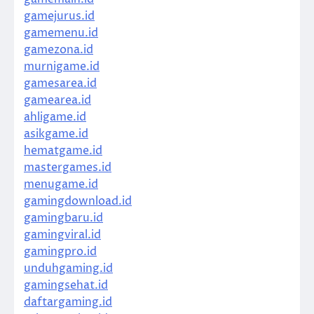
gamejurus.id
gamemenu.id
gamezona.id
murnigame.id
gamesarea.id
gamearea.id
ahligame.id
asikgame.id
hematgame.id
mastergames.id
menugame.id
gamingdownload.id
gamingbaru.id
gamingviral.id
gamingpro.id
unduhgaming.id
gamingsehat.id
daftargaming.id