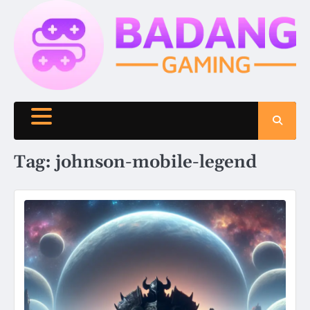
Skip
to
content
Tag:
johnson-mobile-legend