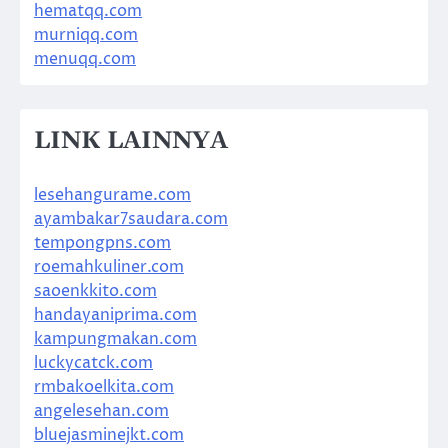
hematqq.com
murniqq.com
menuqq.com
LINK LAINNYA
lesehangurame.com
ayambakar7saudara.com
tempongpns.com
roemahkuliner.com
saoenkkito.com
handayaniprima.com
kampungmakan.com
luckycatck.com
rmbakoelkita.com
angelesehan.com
bluejasminejkt.com