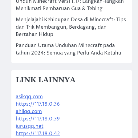
Unduh Minecraft Versi 1.17: Langkah-langkah
Menikmati Pembaruan Gua & Tebing
Menjelajahi Kehidupan Desa di Minecraft: Tips
dan Trik Membangun, Berdagang, dan
Bertahan Hidup
Panduan Utama Unduhan Minecraft pada
tahun 2024: Semua yang Perlu Anda Ketahui
LINK LAINNYA
asikqq.com
https://117.18.0.36
ahliqq.com
https://117.18.0.39
jurusqq.net
https://117.18.0.42