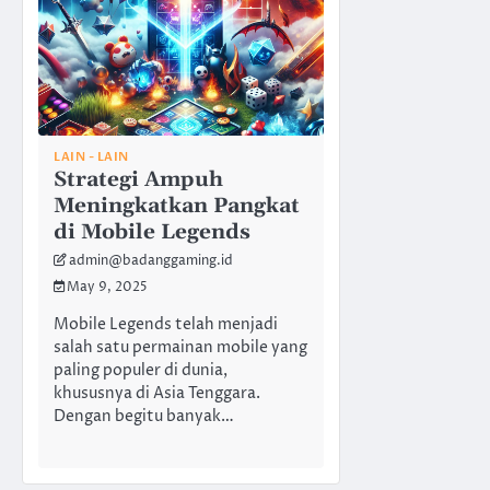
LAIN - LAIN
Strategi Ampuh
Meningkatkan Pangkat
di Mobile Legends
admin@badanggaming.id
May 9, 2025
Mobile Legends telah menjadi
salah satu permainan mobile yang
paling populer di dunia,
khususnya di Asia Tenggara.
Dengan begitu banyak…