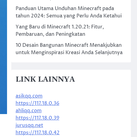
Panduan Utama Unduhan Minecraft pada
tahun 2024: Semua yang Perlu Anda Ketahui
Yang Baru di Minecraft 1.20.21: Fitur,
Pembaruan, dan Peningkatan
10 Desain Bangunan Minecraft Menakjubkan
untuk Menginspirasi Kreasi Anda Selanjutnya
LINK LAINNYA
asikqq.com
https://117.18.0.36
ahliqq.com
https://117.18.0.39
jurusqq.net
https://117.18.0.42