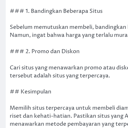
### 1. Bandingkan Beberapa Situs
Sebelum memutuskan membeli, bandingkan ha
Namun, ingat bahwa harga yang terlalu murah 
### 2. Promo dan Diskon
Cari situs yang menawarkan promo atau disko
tersebut adalah situs yang terpercaya.
## Kesimpulan
Memilih situs terpercaya untuk membeli di
riset dan kehati-hatian. Pastikan situs yang 
menawarkan metode pembayaran yang terper