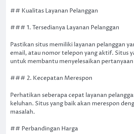
## Kualitas Layanan Pelanggan
### 1. Tersedianya Layanan Pelanggan
Pastikan situs memiliki layanan pelanggan yan
email, atau nomor telepon yang aktif. Situ
untuk membantu menyelesaikan pertanyaan 
### 2. Kecepatan Merespon
Perhatikan seberapa cepat layanan pelangg
keluhan. Situs yang baik akan merespon de
masalah.
## Perbandingan Harga