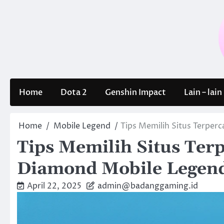
Skip
to
content
Home
Dota 2
Genshin Impact
Lain – lain
Home
Mobile Legend
Tips Memilih Situs Terper
Tips Memilih Situs Ter
Diamond Mobile Legen
April 22, 2025
admin@badanggaming.id