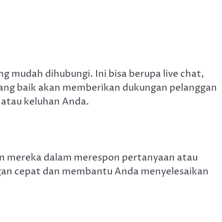
g mudah dihubungi. Ini bisa berupa live chat,
s yang baik akan memberikan dukungan pelanggan
atau keluhan Anda.
an mereka dalam merespon pertanyaan atau
ngan cepat dan membantu Anda menyelesaikan