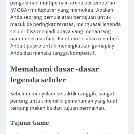
pengalaman multipemain arena pertempuran
(MOBA) multiplayer yang memukau. Apakah
Anda seorang pemula atau bertujuan untuk
masuk ke peringkat teratas, menguasai legenda
seluler bisa menjadi upaya yang menantang
namun bermanfaat. Panduan ini akan memberi
Anda tips pro untuk meningkatkan gameplay
Anda dan menaiki tangga kompetitif.
Memahami dasar -dasar
legenda seluler
Sebelum menyelam ke taktik canggih, sangat
penting untuk memiliki pemahaman yang kuat
tentang mekanika dan tujuan permainan.
Tujuan Game