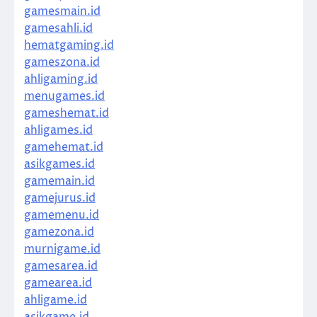
gamesmain.id
gamesahli.id
hematgaming.id
gameszona.id
ahligaming.id
menugames.id
gameshemat.id
ahligames.id
gamehemat.id
asikgames.id
gamemain.id
gamejurus.id
gamemenu.id
gamezona.id
murnigame.id
gamesarea.id
gamearea.id
ahligame.id