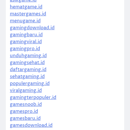
asikgame.id
hematgame.id
mastergames.id
menugame.id
gamingdownload.id
gamingbaru.id
gamingviral.id
gamingpro.id
unduhgaming.id
gamingsehat.id
daftargaming.id
sehatgaming.id
populergaming.id
viralgaming.id
gamingterpopuler.id
gamesnoob.id
gamespro.id
gamesbaru.id
gamesdownload.id