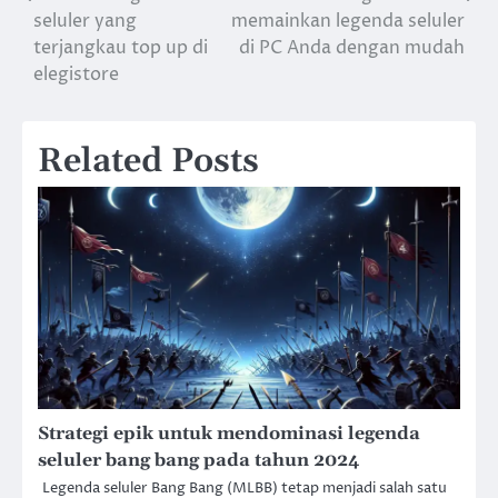
Post
seluler yang
memainkan legenda seluler
navigation
terjangkau top up di
di PC Anda dengan mudah
elegistore
Related Posts
Strategi epik untuk mendominasi legenda
seluler bang bang pada tahun 2024
Legenda seluler Bang Bang (MLBB) tetap menjadi salah satu