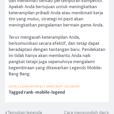
dan menikmati sensasi pertempuran kompetitif.
Apakah Anda bertujuan untuk meningkatkan
keterampilan pribadi Anda atau menikmati kerja
tim yang mulus, strategi ini pasti akan
meningkatkan pengalaman bermain game Anda.
Terus mengasah keterampilan Anda,
berkomunikasi secara efektif, dan tetap dapat
beradaptasi dengan tantangan baru. Pendekatan
ini tidak hanya akan membantu Anda naik
pangkat tetapi juga sepenuhnya mengalami
kegembiraan yang ditawarkan Legends Mobile:
Bang Bang.
DOTA 2
GENSHIN IMPACT
MINECRAFT
VALORANT
Tagged
rank-mobile-legend
Temukan legenda
Cara mengunduh dan