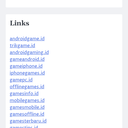
Links
androidgame.id
trikgame.id
androidgaming.id
gameandroid.id
gameiphone.id
iphonegames.id
gamepc.id
offlinegames.id
gamesinfo.id
mobilegames.id
gamesmobile.id
gamesoffline.id
gamesterbaru.id