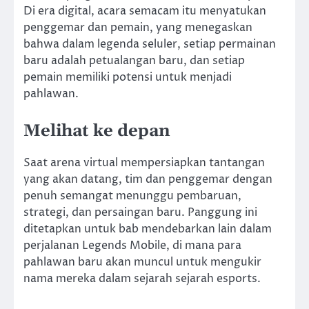
Di era digital, acara semacam itu menyatukan
penggemar dan pemain, yang menegaskan
bahwa dalam legenda seluler, setiap permainan
baru adalah petualangan baru, dan setiap
pemain memiliki potensi untuk menjadi
pahlawan.
Melihat ke depan
Saat arena virtual mempersiapkan tantangan
yang akan datang, tim dan penggemar dengan
penuh semangat menunggu pembaruan,
strategi, dan persaingan baru. Panggung ini
ditetapkan untuk bab mendebarkan lain dalam
perjalanan Legends Mobile, di mana para
pahlawan baru akan muncul untuk mengukir
nama mereka dalam sejarah sejarah esports.