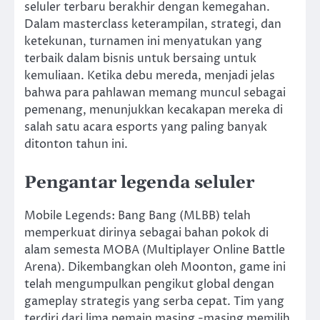
seluler terbaru berakhir dengan kemegahan.
Dalam masterclass keterampilan, strategi, dan
ketekunan, turnamen ini menyatukan yang
terbaik dalam bisnis untuk bersaing untuk
kemuliaan. Ketika debu mereda, menjadi jelas
bahwa para pahlawan memang muncul sebagai
pemenang, menunjukkan kecakapan mereka di
salah satu acara esports yang paling banyak
ditonton tahun ini.
Pengantar legenda seluler
Mobile Legends: Bang Bang (MLBB) telah
memperkuat dirinya sebagai bahan pokok di
alam semesta MOBA (Multiplayer Online Battle
Arena). Dikembangkan oleh Moonton, game ini
telah mengumpulkan pengikut global dengan
gameplay strategis yang serba cepat. Tim yang
terdiri dari lima pemain masing -masing memilih