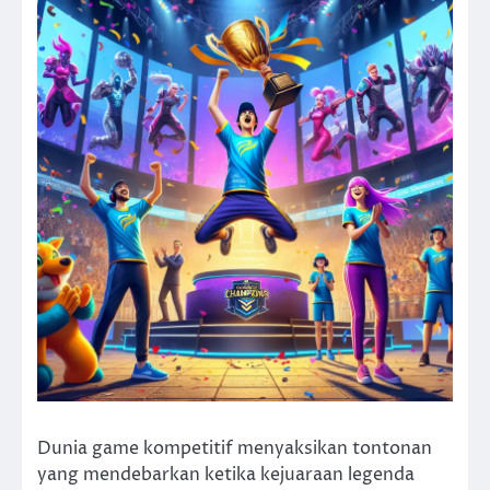
Dunia game kompetitif menyaksikan tontonan
yang mendebarkan ketika kejuaraan legenda