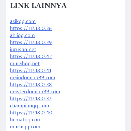
LINK LAINNYA
asikqq.com
https://117.18.0.36
ahliqq.com
https://117.18.0.39
jurusqq.net
https://117.18.0.42
murahqq.net
https://117.18.0.41
maindomino99.com
https://117.18.0.38
masterdomino99.com
https://117.18.0.37
championqq.com
https://117.18.0.40
hematqq.com
murniqq.com