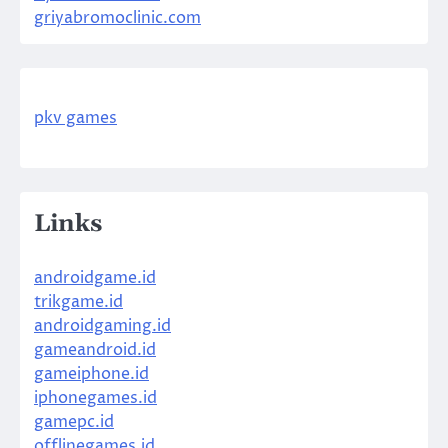
griyabromoclinic.com
pkv games
Links
androidgame.id
trikgame.id
androidgaming.id
gameandroid.id
gameiphone.id
iphonegames.id
gamepc.id
offlinegames.id