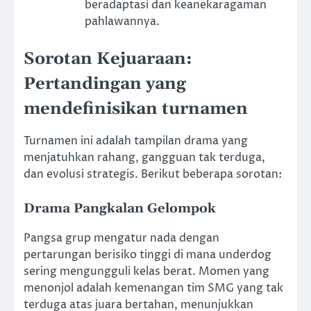
beradaptasi dan keanekaragaman
pahlawannya.
Sorotan Kejuaraan:
Pertandingan yang
mendefinisikan turnamen
Turnamen ini adalah tampilan drama yang
menjatuhkan rahang, gangguan tak terduga,
dan evolusi strategis. Berikut beberapa sorotan:
Drama Pangkalan Gelompok
Pangsa grup mengatur nada dengan
pertarungan berisiko tinggi di mana underdog
sering mengungguli kelas berat. Momen yang
menonjol adalah kemenangan tim SMG yang tak
terduga atas juara bertahan, menunjukkan