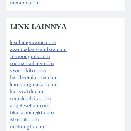
menuqq.com
LINK LAINNYA
lesehangurame.com
ayambakar7saudara.com
tempongpns.com
roemahkuliner.com
saoenkkito.com
handayaniprima.com
kampungmakan.com
luckycatck.com
rmbakoelkita.com
angelesehan.com
bluejasminejkt.com
Mrobak.com
miekungfu.com