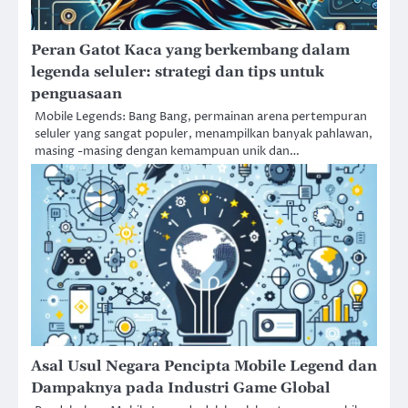
Peran Gatot Kaca yang berkembang dalam
legenda seluler: strategi dan tips untuk
penguasaan
Mobile Legends: Bang Bang, permainan arena pertempuran
seluler yang sangat populer, menampilkan banyak pahlawan,
masing -masing dengan kemampuan unik dan…
Asal Usul Negara Pencipta Mobile Legend dan
Dampaknya pada Industri Game Global