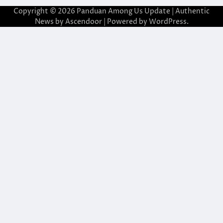
Copyright © 2026
Panduan Among Us Update
| Authentic
News by
Ascendoor
| Powered by
WordPress
.