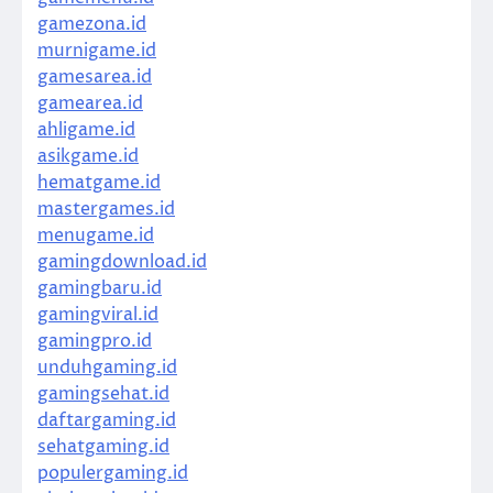
gamezona.id
murnigame.id
gamesarea.id
gamearea.id
ahligame.id
asikgame.id
hematgame.id
mastergames.id
menugame.id
gamingdownload.id
gamingbaru.id
gamingviral.id
gamingpro.id
unduhgaming.id
gamingsehat.id
daftargaming.id
sehatgaming.id
populergaming.id