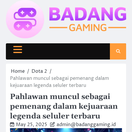
Skip
to
content
Home
Dota 2
Pahlawan muncul sebagai pemenang dalam
kejuaraan legenda seluler terbaru
Pahlawan muncul sebagai
pemenang dalam kejuaraan
legenda seluler terbaru
May 25, 2025
admin@badanggaming.id