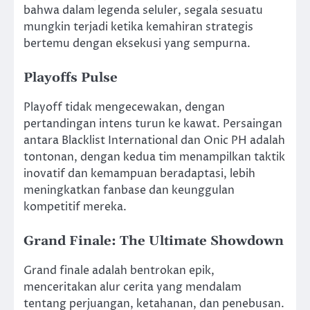
bahwa dalam legenda seluler, segala sesuatu
mungkin terjadi ketika kemahiran strategis
bertemu dengan eksekusi yang sempurna.
Playoffs Pulse
Playoff tidak mengecewakan, dengan
pertandingan intens turun ke kawat. Persaingan
antara Blacklist International dan Onic PH adalah
tontonan, dengan kedua tim menampilkan taktik
inovatif dan kemampuan beradaptasi, lebih
meningkatkan fanbase dan keunggulan
kompetitif mereka.
Grand Finale: The Ultimate Showdown
Grand finale adalah bentrokan epik,
menceritakan alur cerita yang mendalam
tentang perjuangan, ketahanan, dan penebusan.