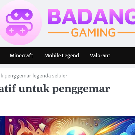
Minecraft
Mobile Legend
Valorant
uk penggemar legenda seluler
atif untuk penggemar