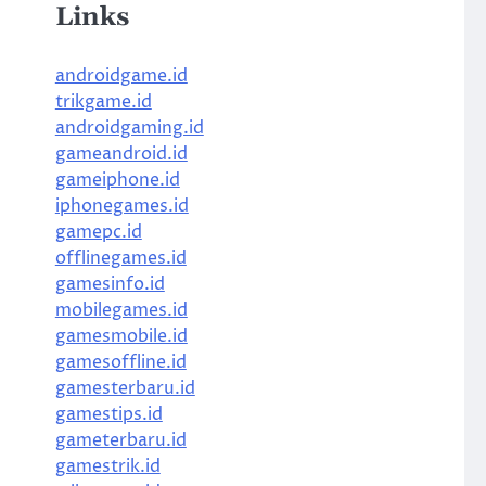
Links
androidgame.id
trikgame.id
androidgaming.id
gameandroid.id
gameiphone.id
iphonegames.id
gamepc.id
offlinegames.id
gamesinfo.id
mobilegames.id
gamesmobile.id
gamesoffline.id
gamesterbaru.id
gamestips.id
gameterbaru.id
gamestrik.id