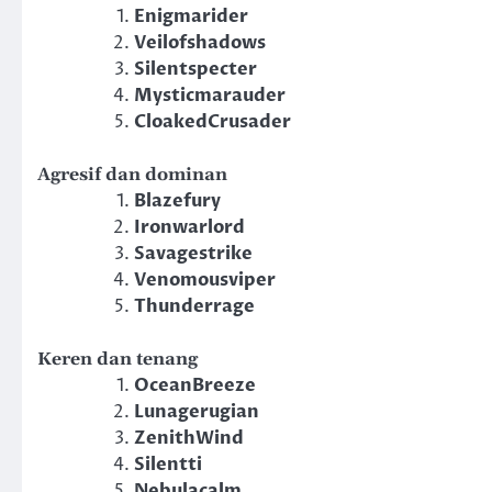
Enigmarider
Veilofshadows
Silentspecter
Mysticmarauder
CloakedCrusader
Agresif dan dominan
Blazefury
Ironwarlord
Savagestrike
Venomousviper
Thunderrage
Keren dan tenang
OceanBreeze
Lunagerugian
ZenithWind
Silentti
Nebulacalm