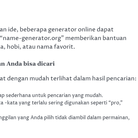
an ide, beberapa generator online dapat
au “name-generator.org” memberikan bantuan
, hobi, atau nama favorit.
n Anda bisa dicari
at dengan mudah terlihat dalam hasil pencarian:
ap sederhana untuk pencarian yang mudah.
a -kata yang terlalu sering digunakan seperti “pro,”
ggilan yang Anda pilih tidak diambil dalam permainan,