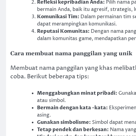
Refleksi kepribadian Anda:
Pilih nama p
bermain Anda, baik itu agresif, strategis, 
Komunikasi Tim:
Dalam permainan tim se
dapat merampingkan komunikasi.
Reputasi Komunitas:
Dengan nama pangg
dalam komunitas game, mendapatkan pen
Cara membuat nama panggilan yang unik
Membuat nama panggilan yang khas melibatka
coba. Berikut beberapa tips:
Menggabungkan minat pribadi:
Gunakan
atau simbol.
Bermain dengan kata -kata:
Eksperimen 
asing.
Gunakan simbolisme:
Simbol dapat me
Tetap pendek dan berkesan:
Nama yang p