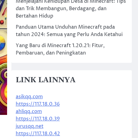
Menjelajahi Kehidupan Desa di Minecraft: Tips
dan Trik Membangun, Berdagang, dan
Bertahan Hidup
Panduan Utama Unduhan Minecraft pada
tahun 2024: Semua yang Perlu Anda Ketahui
Yang Baru di Minecraft 1.20.21: Fitur,
Pembaruan, dan Peningkatan
LINK LAINNYA
asikqq.com
https://117.18.0.36
ahliqq.com
https://117.18.0.39
jurusqq.net
https://117.18.0.42