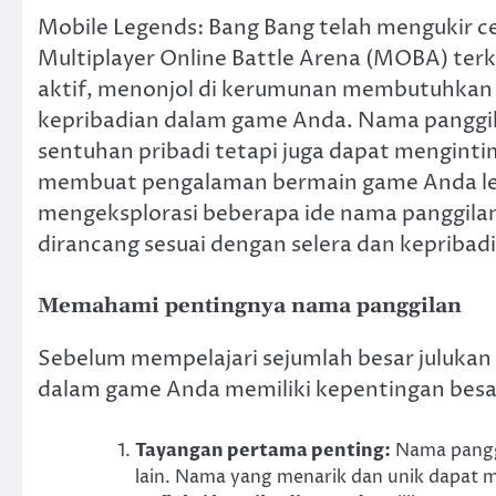
Mobile Legends: Bang Bang telah mengukir cer
Multiplayer Online Battle Arena (MOBA) ter
aktif, menonjol di kerumunan membutuhkan k
kepribadian dalam game Anda. Nama pangg
sentuhan pribadi tetapi juga dapat menginti
membuat pengalaman bermain game Anda lebi
mengeksplorasi beberapa ide nama panggila
dirancang sesuai dengan selera dan kepribadi
Memahami pentingnya nama panggilan
Sebelum mempelajari sejumlah besar juluka
dalam game Anda memiliki kepentingan besa
Tayangan pertama penting:
Nama panggi
lain. Nama yang menarik dan unik dapat 