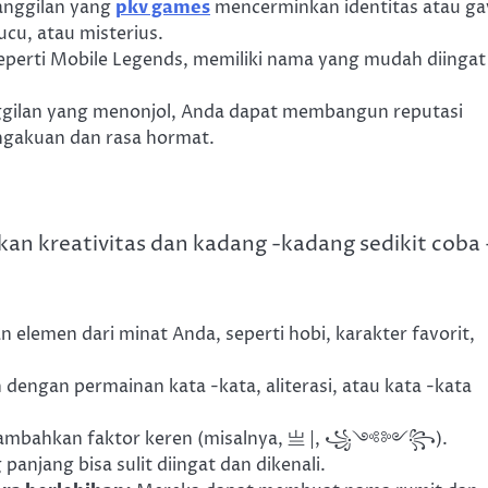
anggilan yang
pkv games
mencerminkan identitas atau ga
lucu, atau misterius.
perti Mobile Legends, memiliki nama yang mudah diingat
ilan yang menonjol, Anda dapat membangun reputasi
gakuan dan rasa hormat.
n kreativitas dan kadang -kadang sedikit coba 
 elemen dari minat Anda, seperti hobi, karakter favorit,
dengan permainan kata -kata, aliterasi, atau kata -kata
nambahkan faktor keren (misalnya, 亗 |, ꧁༺༻꧂).
anjang bisa sulit diingat dan dikenali.