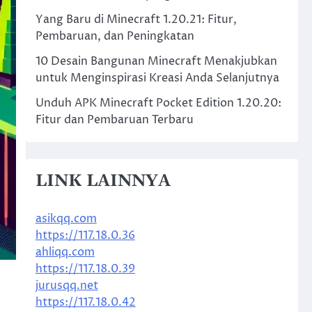
Yang Baru di Minecraft 1.20.21: Fitur,
Pembaruan, dan Peningkatan
10 Desain Bangunan Minecraft Menakjubkan
untuk Menginspirasi Kreasi Anda Selanjutnya
Unduh APK Minecraft Pocket Edition 1.20.20:
Fitur dan Pembaruan Terbaru
LINK LAINNYA
asikqq.com
https://117.18.0.36
ahliqq.com
https://117.18.0.39
jurusqq.net
https://117.18.0.42