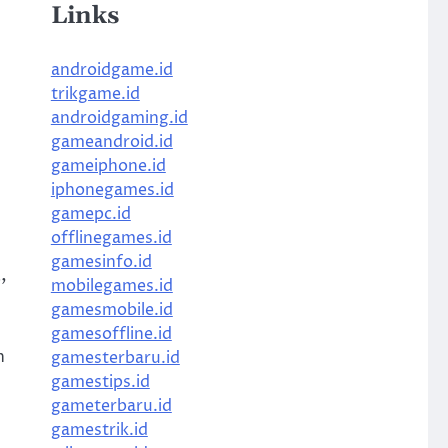
Links
androidgame.id
trikgame.id
androidgaming.id
gameandroid.id
gameiphone.id
iphonegames.id
gamepc.id
offlinegames.id
gamesinfo.id
,
mobilegames.id
gamesmobile.id
gamesoffline.id
n
gamesterbaru.id
gamestips.id
gameterbaru.id
gamestrik.id