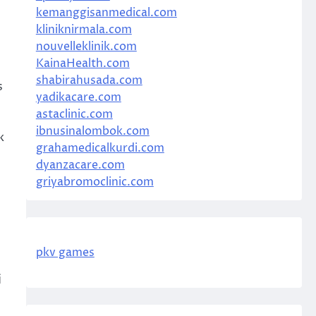
kemanggisanmedical.com
kliniknirmala.com
nouvelleklinik.com
KainaHealth.com
shabirahusada.com
s
yadikacare.com
astaclinic.com
ibnusinalombok.com
k
grahamedicalkurdi.com
dyanzacare.com
griyabromoclinic.com
pkv games
i