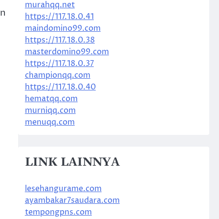
murahqq.net
in
https://117.18.0.41
maindomino99.com
https://117.18.0.38
masterdomino99.com
https://117.18.0.37
championqq.com
https://117.18.0.40
hematqq.com
murniqq.com
menuqq.com
LINK LAINNYA
lesehangurame.com
ayambakar7saudara.com
tempongpns.com