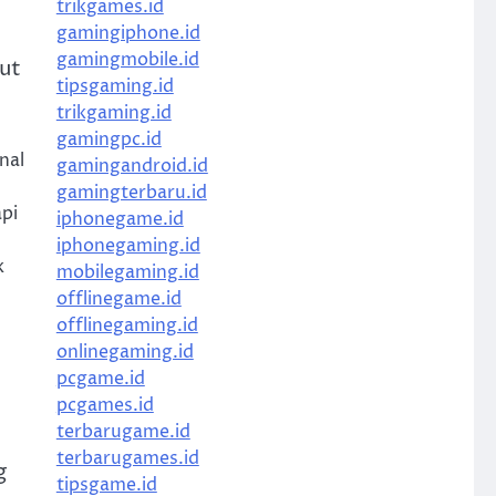
trikgames.id
gamingiphone.id
gamingmobile.id
ut
tipsgaming.id
trikgaming.id
gamingpc.id
nal
gamingandroid.id
gamingterbaru.id
api
iphonegame.id
iphonegaming.id
k
mobilegaming.id
offlinegame.id
offlinegaming.id
onlinegaming.id
pcgame.id
pcgames.id
terbarugame.id
terbarugames.id
g
tipsgame.id