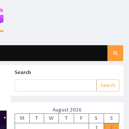
Search
Search
August 2026
M
T
W
T
F
S
S
1
2