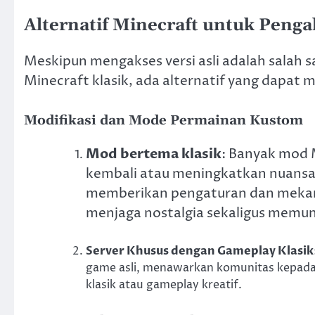
Alternatif Minecraft untuk Peng
Meskipun mengakses versi asli adalah salah
Minecraft klasik, ada alternatif yang dapat
Modifikasi dan Mode Permainan Kustom
Mod bertema klasik
: Banyak mod 
kembali atau meningkatkan nuansa 
memberikan pengaturan dan mekan
menjaga nostalgia sekaligus mem
Server Khusus dengan Gameplay Klasik
game asli, menawarkan komunitas kepada 
klasik atau gameplay kreatif.