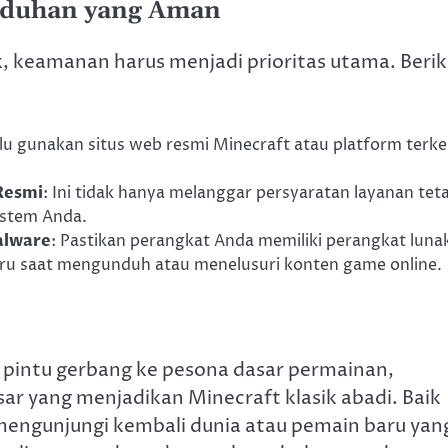
duhan yang Aman
, keamanan harus menjadi prioritas utama. Berik
alu gunakan situs web resmi Minecraft atau platform terke
Resmi
: Ini tidak hanya melanggar persyaratan layanan tet
istem Anda.
alware
: Pastikan perangkat Anda memiliki perangkat luna
aru saat mengunduh atau menelusuri konten game online.
pintu gerbang ke pesona dasar permainan,
 yang menjadikan Minecraft klasik abadi. Baik
engunjungi kembali dunia atau pemain baru yan