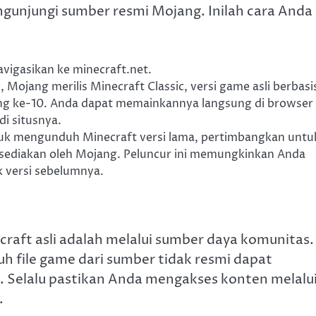
ngunjungi sumber resmi Mojang. Inilah cara Anda
avigasikan ke minecraft.net.
 Mojang merilis Minecraft Classic, versi game asli berbasi
ang ke-10. Anda dapat memainkannya langsung di browser
i situsnya.
untuk mengunduh Minecraft versi lama, pertimbangkan untu
sediakan oleh Mojang. Peluncur ini memungkinkan Anda
 versi sebelumnya.
raft asli adalah melalui sumber daya komunitas.
 file game dari sumber tidak resmi dapat
Selalu pastikan Anda mengakses konten melalu
.