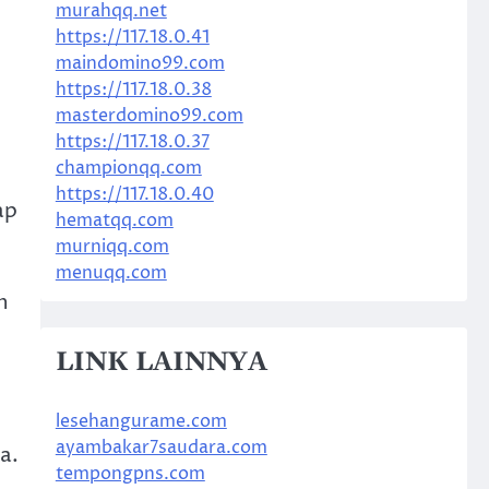
murahqq.net
https://117.18.0.41
maindomino99.com
https://117.18.0.38
masterdomino99.com
https://117.18.0.37
championqq.com
https://117.18.0.40
ap
hematqq.com
murniqq.com
menuqq.com
n
LINK LAINNYA
lesehangurame.com
ayambakar7saudara.com
a.
tempongpns.com