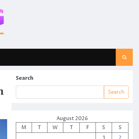
Search
n
Search
August 2026
M
T
W
T
F
S
S
1
2