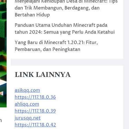
Menjelajahi Kehidupan Desa di Minecraft: Tips
dan Trik Membangun, Berdagang, dan
Bertahan Hidup
Panduan Utama Unduhan Minecraft pada
tahun 2024: Semua yang Perlu Anda Ketahui
Yang Baru di Minecraft 1.20.21: Fitur,
Pembaruan, dan Peningkatan
LINK LAINNYA
asikqq.com
https://117.18.0.36
ahliqq.com
https://117.18.0.39
jurusqq.net
n
https://117.18.0.42