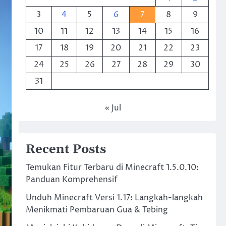
3
4
5
6
7
8
9
10
11
12
13
14
15
16
17
18
19
20
21
22
23
24
25
26
27
28
29
30
31
« Jul
Recent Posts
Temukan Fitur Terbaru di Minecraft 1.5.0.10:
Panduan Komprehensif
Unduh Minecraft Versi 1.17: Langkah-langkah
Menikmati Pembaruan Gua & Tebing