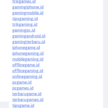
trikgames.id
gamingiphone.id
gamingmobile.id
tipsgaming.id
trikgaming.id
gamingpc.id
gamingandroid.id
p
gamingterbaru.id
iphonegame.id
iphonegaming.id
mobilegaming.id
offlinegame.id
offlinegaming.id
onlinegaming.id
pcgame.id
pcgames.id
terbarugame.id
terbarugames.id
tipsgame.id