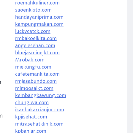
roemahkuliner.com
saoenkkito.com
handayaniprima.com
kampungmakan.com
luckycatck.com
rmbakoelkita.com
angelesehan.com
bluejasminejkt.com
Mrobak.com
miekungfu.com
cafetemankita.com
rmjasabundo.com
n
mimoosajkt.com
kembangkawung.com
chungiwa.com
ikanbakarcianjur.com
n
kpjisehat.com
mitrasehatklinik.com
kpbanjar.com