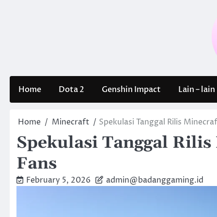
Skip
to
content
Home
Dota 2
Genshin Impact
Lain – lain
Home
Minecraft
Spekulasi Tanggal Rilis Minecraf
Spekulasi Tanggal Rilis
Fans
February 5, 2026
admin@badanggaming.id