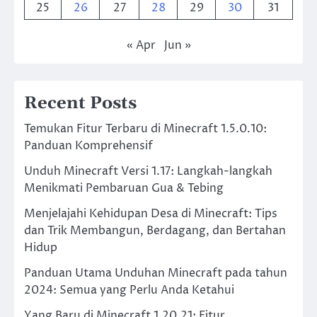
25
26
27
28
29
30
31
« Apr
Jun »
Recent Posts
Temukan Fitur Terbaru di Minecraft 1.5.0.10:
Panduan Komprehensif
Unduh Minecraft Versi 1.17: Langkah-langkah
Menikmati Pembaruan Gua & Tebing
Menjelajahi Kehidupan Desa di Minecraft: Tips
dan Trik Membangun, Berdagang, dan Bertahan
Hidup
Panduan Utama Unduhan Minecraft pada tahun
2024: Semua yang Perlu Anda Ketahui
Yang Baru di Minecraft 1.20.21: Fitur,