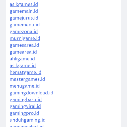
asikgames.id
gamemain.id
gamejurus.id
gamemenu.id
gamezona.id
murnigame.id
gamesarea.id
gamearea.id
ahligame.id
asikgame.id
hematgame.id
mastergames.id
menugame.id
gamingdownload.id
gamingbaru.id
gamingviral.id
gamingpro.id
unduhgaming.id