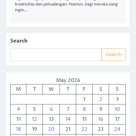
kreativitas dan petualangan. Namun, bagi mereka yang
ingin…
Search
Search
May 2026
M
T
W
T
F
S
S
1
2
3
4
5
6
7
8
9
10
11
12
13
14
15
16
17
18
19
20
21
22
23
24