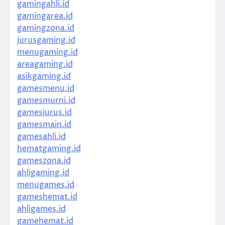
gamingahli.id
gamingarea.id
gamingzona.id
jurusgaming.id
menugaming.id
areagaming.id
asikgaming.id
gamesmenu.id
gamesmurni.id
gamesjurus.id
gamesmain.id
gamesahli.id
hematgaming.id
gameszona.id
ahligaming.id
menugames.id
gameshemat.id
ahligames.id
gamehemat.id