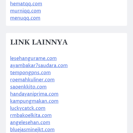
hematqq.com
murniqq.com
menuqq.com
LINK LAINNYA
lesehangurame.com
ayambakar7saudara.com
tempongpns.com
roemahkuliner.com
saoenkkito.com
handayaniprima.com
kampungmakan.com
luckycatck.com
rmbakoelkita.com
angelesehan.com
bluejasminejkt.com