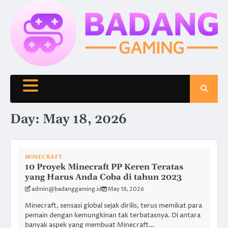
Skip
to
content
Day:
May 18, 2026
MINECRAFT
10 Proyek Minecraft PP Keren Teratas
yang Harus Anda Coba di tahun 2023
admin@badanggaming.id
May 18, 2026
Minecraft, sensasi global sejak dirilis, terus memikat para
pemain dengan kemungkinan tak terbatasnya. Di antara
banyak aspek yang membuat Minecraft…