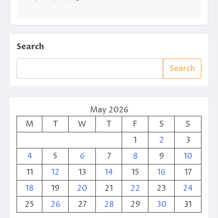
Search
Search
May 2026
M
T
W
T
F
S
S
1
2
3
4
5
6
7
8
9
10
11
12
13
14
15
16
17
18
19
20
21
22
23
24
25
26
27
28
29
30
31